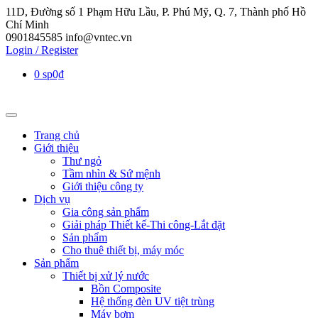
11D, Đường số 1 Phạm Hữu Lầu, P. Phú Mỹ, Q. 7, Thành phố Hồ
Chí Minh
0901845585
info@vntec.vn
Login / Register
0 sp
0₫
Trang chủ
Giới thiệu
Thư ngỏ
Tầm nhìn & Sứ mệnh
Giới thiệu công ty
Dịch vụ
Gia công sản phẩm
Giải pháp Thiết kế-Thi công-Lắt đặt
Sản phẩm
Cho thuê thiết bị, máy móc
Sản phẩm
Thiết bị xử lý nước
Bồn Composite
Hệ thống đèn UV tiệt trùng
Máy bơm