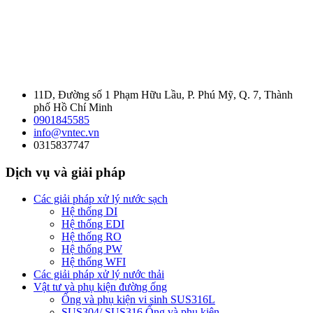
11D, Đường số 1 Phạm Hữu Lầu, P. Phú Mỹ, Q. 7, Thành
phố Hồ Chí Minh
0901845585
info@vntec.vn
0315837747
Dịch vụ và giải pháp
Các giải pháp xử lý nước sạch
Hệ thống DI
Hệ thống EDI
Hệ thống RO
Hệ thống PW
Hệ thống WFI
Các giải pháp xử lý nước thải
Vật tư và phụ kiện đường ống
Ống và phụ kiện vi sinh SUS316L
SUS304/ SUS316 Ống và phụ kiện