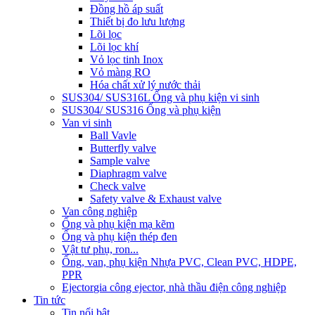
Đồng hồ áp suất
Thiết bị đo lưu lượng
Lõi lọc
Lõi lọc khí
Vỏ lọc tinh Inox
Vỏ màng RO
Hóa chất xử lý nước thải
SUS304/ SUS316L Ống và phụ kiện vi sinh
SUS304/ SUS316 Ống và phụ kiện
Van vi sinh
Ball Vavle
Butterfly valve
Sample valve
Diaphragm valve
Check valve
Safety valve & Exhaust valve
Van công nghiệp
Ống và phụ kiện mạ kẽm
Ống và phụ kiện thép đen
Vật tư phụ, ron...
Ống, van, phụ kiện Nhựa PVC, Clean PVC, HDPE,
PPR
Ejector
gia công ejector, nhà thầu điện công nghiệp
Tin tức
Tin nổi bật