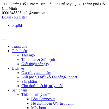
11D, Đường số 1 Phạm Hữu Lầu, P. Phú Mỹ, Q. 7, Thành phố Hồ
Chí Minh
0901845585
info@vntec.vn
Login / Register
0 sp
0₫
Trang chủ
Giới thiệu
Thư ngỏ
Tầm nhìn & Sứ mệnh
Giới thiệu công ty
Dịch vụ
Gia công sản phẩm
Giải pháp Thiết kế-Thi công-Lắt đặt
Sản phẩm
Cho thuê thiết bị, máy móc
Sản phẩm
Thiết bị xử lý nước
Bồn Composite
Hệ thống đèn UV tiệt trùng
Máy bơm