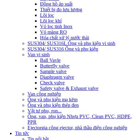
Đồng hồ áp suất
Thiết bị đo lưu lượng
Lõi lọc
Lõi lọc khí
Vỏ lọc tinh Inox
Vỏ màng RO
Hóa chất xử lý nước thải
SUS304/ SUS316L Ống và phụ kiện vi sinh
SUS304/ SUS316 Ống và phụ kiện
Van vi sinh
Ball Vavle
Butterfly valve
Sample valve
Diaphragm valve
Check valve
Safety valve & Exhaust valve
Van công nghiệp
Ống và phụ kiện mạ kẽm
Ống và phụ kiện thép đen
Vật tư phụ, ron...
Ống, van, phụ kiện Nhựa PVC, Clean PVC, HDPE,
PPR
Ejector
gia công ejector, nhà thầu điện công nghiệp
Tin tức
Tin nổi bật