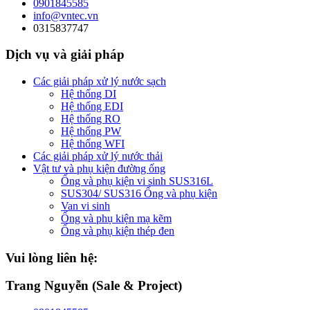
0901845585
info@vntec.vn
0315837747
Dịch vụ và giải pháp
Các giải pháp xử lý nước sạch
Hệ thống DI
Hệ thống EDI
Hệ thống RO
Hệ thống PW
Hệ thống WFI
Các giải pháp xử lý nước thải
Vật tư và phụ kiện đường ống
Ống và phụ kiện vi sinh SUS316L
SUS304/ SUS316 Ống và phụ kiện
Van vi sinh
Ống và phụ kiện mạ kẽm
Ống và phụ kiện thép đen
Vui lòng liên hệ:
Trang Nguyễn (Sale & Project)