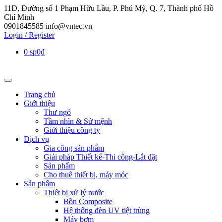
11D, Đường số 1 Phạm Hữu Lầu, P. Phú Mỹ, Q. 7, Thành phố Hồ
Chí Minh
0901845585
info@vntec.vn
Login / Register
0 sp
0₫
Trang chủ
Giới thiệu
Thư ngỏ
Tầm nhìn & Sứ mệnh
Giới thiệu công ty
Dịch vụ
Gia công sản phẩm
Giải pháp Thiết kế-Thi công-Lắt đặt
Sản phẩm
Cho thuê thiết bị, máy móc
Sản phẩm
Thiết bị xử lý nước
Bồn Composite
Hệ thống đèn UV tiệt trùng
Máy bơm