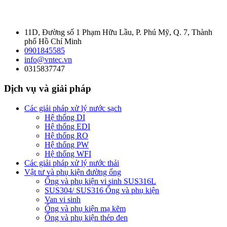
11D, Đường số 1 Phạm Hữu Lầu, P. Phú Mỹ, Q. 7, Thành
phố Hồ Chí Minh
0901845585
info@vntec.vn
0315837747
Dịch vụ và giải pháp
Các giải pháp xử lý nước sạch
Hệ thống DI
Hệ thống EDI
Hệ thống RO
Hệ thống PW
Hệ thống WFI
Các giải pháp xử lý nước thải
Vật tư và phụ kiện đường ống
Ống và phụ kiện vi sinh SUS316L
SUS304/ SUS316 Ống và phụ kiện
Van vi sinh
Ống và phụ kiện mạ kẽm
Ống và phụ kiện thép đen