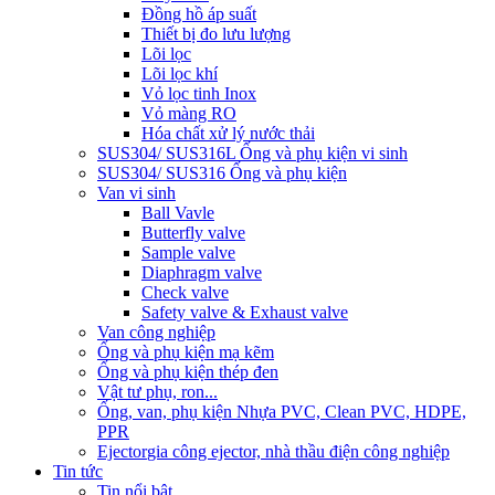
Đồng hồ áp suất
Thiết bị đo lưu lượng
Lõi lọc
Lõi lọc khí
Vỏ lọc tinh Inox
Vỏ màng RO
Hóa chất xử lý nước thải
SUS304/ SUS316L Ống và phụ kiện vi sinh
SUS304/ SUS316 Ống và phụ kiện
Van vi sinh
Ball Vavle
Butterfly valve
Sample valve
Diaphragm valve
Check valve
Safety valve & Exhaust valve
Van công nghiệp
Ống và phụ kiện mạ kẽm
Ống và phụ kiện thép đen
Vật tư phụ, ron...
Ống, van, phụ kiện Nhựa PVC, Clean PVC, HDPE,
PPR
Ejector
gia công ejector, nhà thầu điện công nghiệp
Tin tức
Tin nổi bật