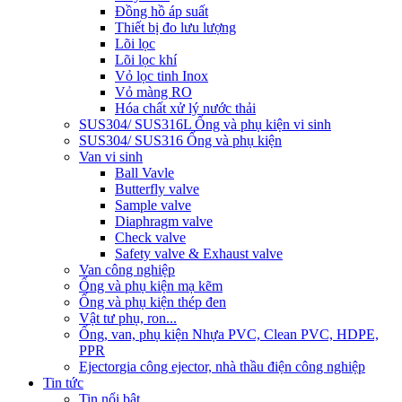
Đồng hồ áp suất
Thiết bị đo lưu lượng
Lõi lọc
Lõi lọc khí
Vỏ lọc tinh Inox
Vỏ màng RO
Hóa chất xử lý nước thải
SUS304/ SUS316L Ống và phụ kiện vi sinh
SUS304/ SUS316 Ống và phụ kiện
Van vi sinh
Ball Vavle
Butterfly valve
Sample valve
Diaphragm valve
Check valve
Safety valve & Exhaust valve
Van công nghiệp
Ống và phụ kiện mạ kẽm
Ống và phụ kiện thép đen
Vật tư phụ, ron...
Ống, van, phụ kiện Nhựa PVC, Clean PVC, HDPE,
PPR
Ejector
gia công ejector, nhà thầu điện công nghiệp
Tin tức
Tin nổi bật