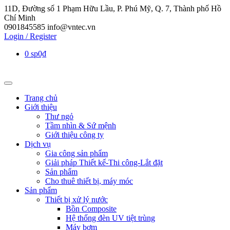
11D, Đường số 1 Phạm Hữu Lầu, P. Phú Mỹ, Q. 7, Thành phố Hồ
Chí Minh
0901845585
info@vntec.vn
Login / Register
0 sp
0₫
Trang chủ
Giới thiệu
Thư ngỏ
Tầm nhìn & Sứ mệnh
Giới thiệu công ty
Dịch vụ
Gia công sản phẩm
Giải pháp Thiết kế-Thi công-Lắt đặt
Sản phẩm
Cho thuê thiết bị, máy móc
Sản phẩm
Thiết bị xử lý nước
Bồn Composite
Hệ thống đèn UV tiệt trùng
Máy bơm