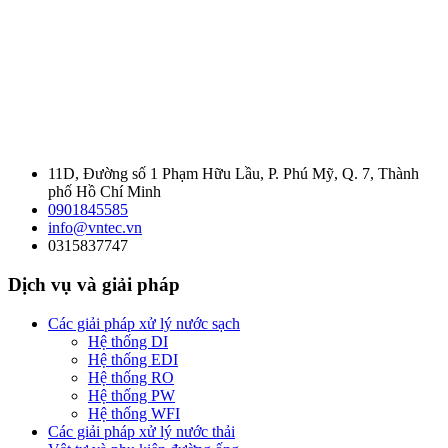
11D, Đường số 1 Phạm Hữu Lầu, P. Phú Mỹ, Q. 7, Thành
phố Hồ Chí Minh
0901845585
info@vntec.vn
0315837747
Dịch vụ và giải pháp
Các giải pháp xử lý nước sạch
Hệ thống DI
Hệ thống EDI
Hệ thống RO
Hệ thống PW
Hệ thống WFI
Các giải pháp xử lý nước thải