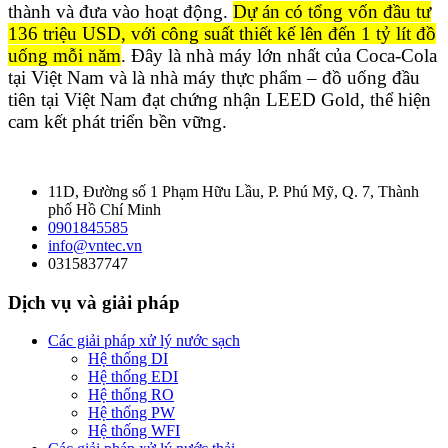
thành và đưa vào hoạt động.
Dự án có tổng vốn đầu tư
136 triệu USD, với công suất thiết kế lên đến 1 tỷ lít đồ
uống mỗi năm
. Đây là nhà máy lớn nhất của Coca-Cola
tại Việt Nam và là nhà máy thực phẩm – đồ uống đầu
tiên tại Việt Nam đạt chứng nhận LEED Gold, thể hiện
cam kết phát triển bền vững.
11D, Đường số 1 Phạm Hữu Lầu, P. Phú Mỹ, Q. 7, Thành
phố Hồ Chí Minh
0901845585
info@vntec.vn
0315837747
Dịch vụ và giải pháp
Các giải pháp xử lý nước sạch
Hệ thống DI
Hệ thống EDI
Hệ thống RO
Hệ thống PW
Hệ thống WFI