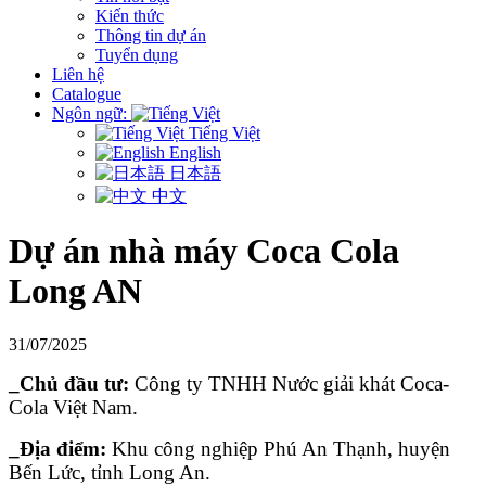
Kiến thức
Thông tin dự án
Tuyển dụng
Liên hệ
Catalogue
Ngôn ngữ:
Tiếng Việt
English
日本語
中文
Dự án nhà máy Coca Cola
Long AN
31/07/2025
_Chủ đầu tư:
Công ty TNHH Nước giải khát Coca-
Cola Việt Nam.
_Địa điểm:
Khu công nghiệp Phú An Thạnh, huyện
Bến Lức, tỉnh Long An.