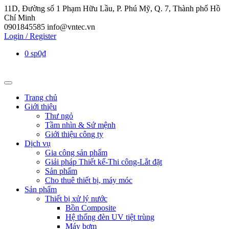
11D, Đường số 1 Phạm Hữu Lầu, P. Phú Mỹ, Q. 7, Thành phố Hồ
Chí Minh
0901845585
info@vntec.vn
Login / Register
0 sp
0₫
Trang chủ
Giới thiệu
Thư ngỏ
Tầm nhìn & Sứ mệnh
Giới thiệu công ty
Dịch vụ
Gia công sản phẩm
Giải pháp Thiết kế-Thi công-Lắt đặt
Sản phẩm
Cho thuê thiết bị, máy móc
Sản phẩm
Thiết bị xử lý nước
Bồn Composite
Hệ thống đèn UV tiệt trùng
Máy bơm