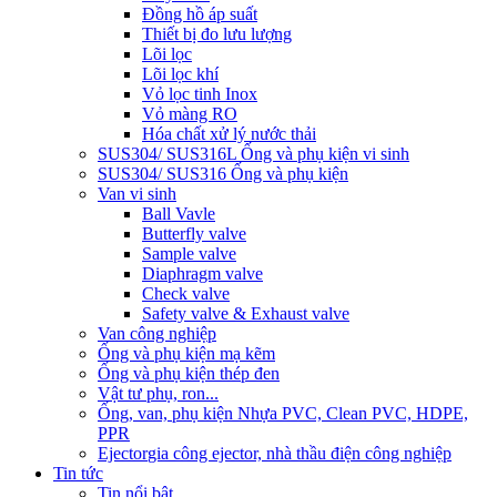
Đồng hồ áp suất
Thiết bị đo lưu lượng
Lõi lọc
Lõi lọc khí
Vỏ lọc tinh Inox
Vỏ màng RO
Hóa chất xử lý nước thải
SUS304/ SUS316L Ống và phụ kiện vi sinh
SUS304/ SUS316 Ống và phụ kiện
Van vi sinh
Ball Vavle
Butterfly valve
Sample valve
Diaphragm valve
Check valve
Safety valve & Exhaust valve
Van công nghiệp
Ống và phụ kiện mạ kẽm
Ống và phụ kiện thép đen
Vật tư phụ, ron...
Ống, van, phụ kiện Nhựa PVC, Clean PVC, HDPE,
PPR
Ejector
gia công ejector, nhà thầu điện công nghiệp
Tin tức
Tin nổi bật