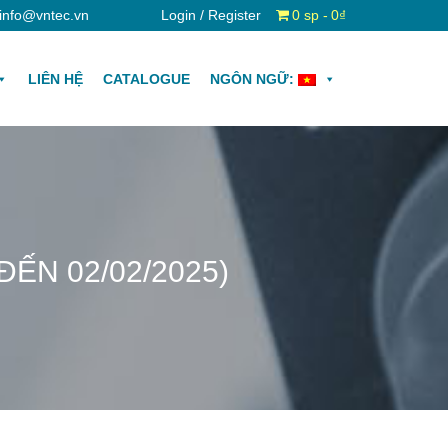
info@vntec.vn
Login / Register
0 sp
0₫
LIÊN HỆ
CATALOGUE
NGÔN NGỮ:
ẾN 02/02/2025)