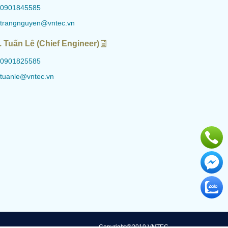
0901845585
trangnguyen@vntec.vn
. Tuấn Lê (Chief Engineer)
0901825585
tuanle@vntec.vn
Copyright@2019 VNTEC