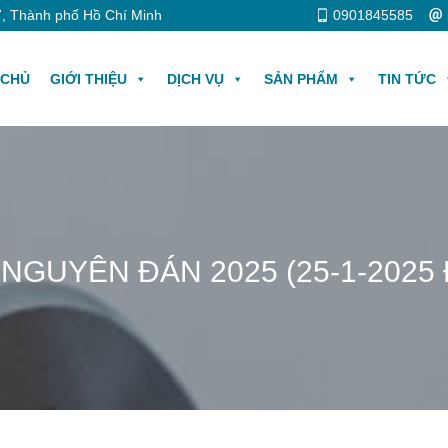
, Thành phố Hồ Chí Minh
0901845585
 CHỦ
GIỚI THIỆU
DỊCH VỤ
SẢN PHẨM
TIN TỨC
GUYÊN ĐÁN 2025 (25-1-2025 Đ