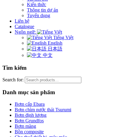
Kiến thức
Thông tin dự án
Tuyển dụng
Liên hệ
Catalogue
Ngôn ngữ:
Tiếng Việt
English
日本語
中文
Tìm kiếm
Search for:
Danh mục sản phẩm
Bơm cấp Ebara
Bơm chìm nước thải Tsurumi
Bơm định lượng
Bơm Grundfos
Bơm màng
Bồn composite