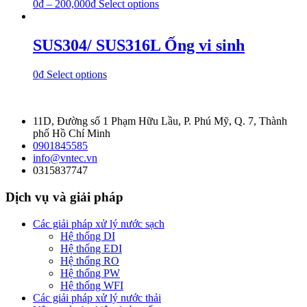
0
₫
–
200,000
₫
Select options
SUS304/ SUS316L Ống vi sinh
0
₫
Select options
11D, Đường số 1 Phạm Hữu Lầu, P. Phú Mỹ, Q. 7, Thành
phố Hồ Chí Minh
0901845585
info@vntec.vn
0315837747
Dịch vụ và giải pháp
Các giải pháp xử lý nước sạch
Hệ thống DI
Hệ thống EDI
Hệ thống RO
Hệ thống PW
Hệ thống WFI
Các giải pháp xử lý nước thải