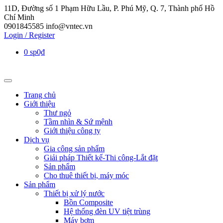
11D, Đường số 1 Phạm Hữu Lầu, P. Phú Mỹ, Q. 7, Thành phố Hồ
Chí Minh
0901845585
info@vntec.vn
Login / Register
0 sp
0₫
Trang chủ
Giới thiệu
Thư ngỏ
Tầm nhìn & Sứ mệnh
Giới thiệu công ty
Dịch vụ
Gia công sản phẩm
Giải pháp Thiết kế-Thi công-Lắt đặt
Sản phẩm
Cho thuê thiết bị, máy móc
Sản phẩm
Thiết bị xử lý nước
Bồn Composite
Hệ thống đèn UV tiệt trùng
Máy bơm