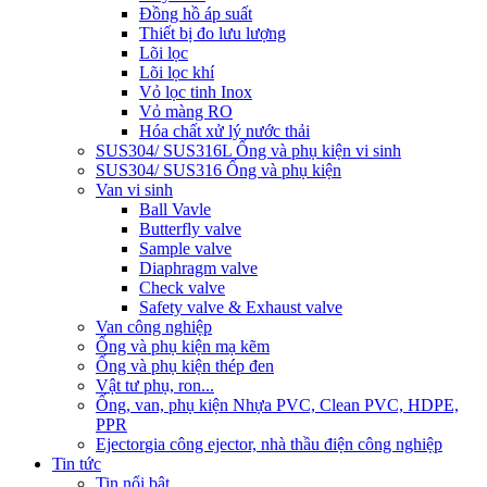
Đồng hồ áp suất
Thiết bị đo lưu lượng
Lõi lọc
Lõi lọc khí
Vỏ lọc tinh Inox
Vỏ màng RO
Hóa chất xử lý nước thải
SUS304/ SUS316L Ống và phụ kiện vi sinh
SUS304/ SUS316 Ống và phụ kiện
Van vi sinh
Ball Vavle
Butterfly valve
Sample valve
Diaphragm valve
Check valve
Safety valve & Exhaust valve
Van công nghiệp
Ống và phụ kiện mạ kẽm
Ống và phụ kiện thép đen
Vật tư phụ, ron...
Ống, van, phụ kiện Nhựa PVC, Clean PVC, HDPE,
PPR
Ejector
gia công ejector, nhà thầu điện công nghiệp
Tin tức
Tin nổi bật