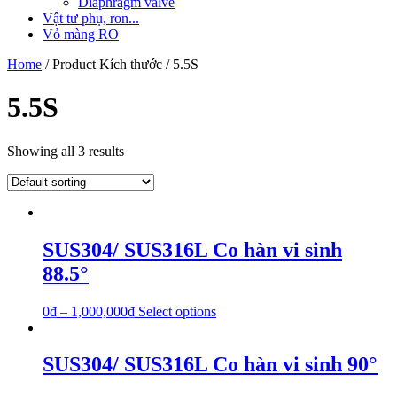
Diaphragm valve
Vật tư phụ, ron...
Vỏ màng RO
Home
/ Product Kích thước / 5.5S
5.5S
Showing all 3 results
SUS304/ SUS316L Co hàn vi sinh
88.5°
0
₫
–
1,000,000
₫
Select options
SUS304/ SUS316L Co hàn vi sinh 90°