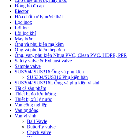
Cho thuê thiết bị, máy móc
Đồng hồ đo áp
Ejector
Hóa chất xử lý nước thải
Lọc inox
Lõi lọc
Lõi lọc khí
Máy bơm
Ống và phụ kiện mạ kẽm
Ống và phụ kiện thép đen
Ống, van, phụ kiện Nhựa PVC, Clean PVC, HDPE, PPR
Safety valve & Exhaust valve
Sample valve
SUS304/ SUS316 Ống và phụ kiện
SUS304/SUS316 Phụ kiện hàn
SUS304/ SUS316L Ống và phụ kiện vi sinh
Tất cả sản phẩm
Thiết bị đo lưu lượng
Thiết bị xử lý nước
Van công nghiệp
Van tự động
Van vi sinh
Ball Vavle
Butterfly valve
Check valve