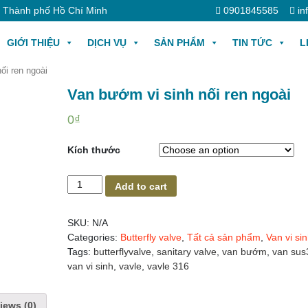
, Thành phố Hồ Chí Minh
0901845585
in
GIỚI THIỆU
DỊCH VỤ
SẢN PHẨM
TIN TỨC
L
ối ren ngoài
Van bướm vi sinh nối ren ngoài
0
₫
Kích thước
Van
Add to cart
bướm
vi
SKU:
N/A
sinh
Categories:
Butterfly valve
,
Tất cả sản phẩm
,
Van vi si
nối
Tags:
butterflyvalve
,
sanitary valve
,
van bướm
,
van sus
ren
van vi sinh
,
vavle
,
vavle 316
ngoài
quantity
iews (0)