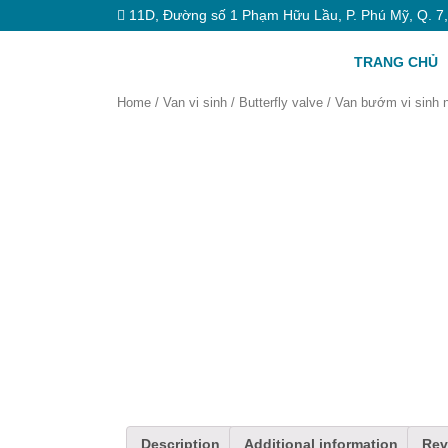
11D, Đường số 1 Phạm Hữu Lầu, P. Phú Mỹ, Q. 7
TRANG CHỦ
Home
/
Van vi sinh
/
Butterfly valve
/ Van bướm vi sinh n
Description
Additional information
Rev