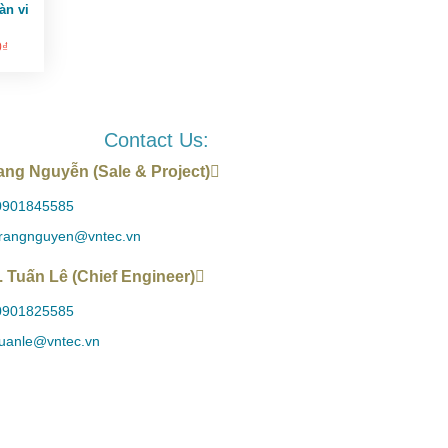
àn vi
0
₫
Contact Us:
ang Nguyễn (Sale & Project)
0901845585
trangnguyen@vntec.vn
. Tuấn Lê (Chief Engineer)
0901825585
tuanle@vntec.vn