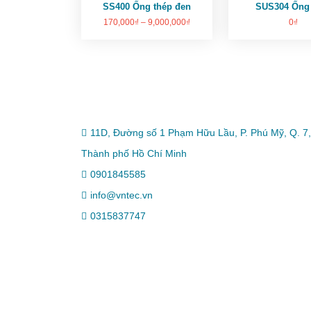
SS400 Ống thép đen
SUS304 Ống
170,000
₫
–
9,000,000
₫
0
₫
11D, Đường số 1 Phạm Hữu Lầu, P. Phú Mỹ, Q. 7,
Thành phố Hồ Chí Minh
0901845585
info@vntec.vn
0315837747