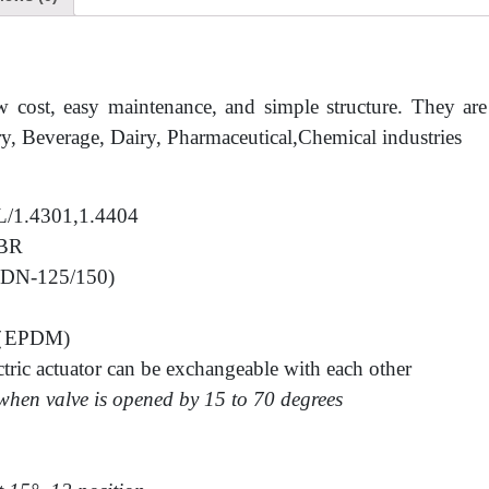
ow cost, easy maintenance, and simple structure. They ar
ry, Beverage, Dairy, Pharmaceutical,Chemical industries
6L/1.4301,1.4404
NBR
 (DN-125/150)
 （EPDM)
tric actuator can be exchangeable with each other
when valve is opened by 15 to 70 degrees