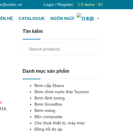
fo@vntec.vn
Login / Register
0 items
0₫
IÊN HỆ
CATALOGUE
NGÔN NGỮ:
Tìm kiếm
Search
for:
Danh mục sản phẩm
Bơm cấp Ebara
Bơm chìm nước thải Tsurumi
Bơm định lượng
nh
Bơm Grundfos
316
,
Bơm màng
Bồn composite
Cho thuê thiết bị, máy móc
Đồng hồ đo áp