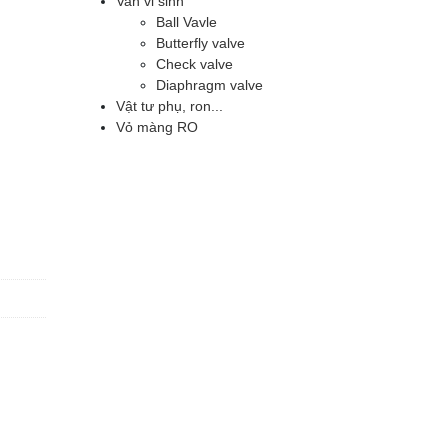
Van vi sinh
Ball Vavle
Butterfly valve
Check valve
Diaphragm valve
Vật tư phụ, ron...
Vỏ màng RO