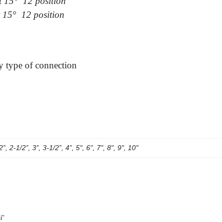
t 15° 12 position
t 15° 12 position
y type of connection
2”, 2-1/2”, 3”, 3-1/2”, 4”, 5", 6", 7", 8", 9", 10"
i”