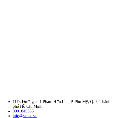
11D, Đường số 1 Phạm Hữu Lầu, P. Phú Mỹ, Q. 7, Thành
phố Hồ Chí Minh
0901845585
info@vntec.vn