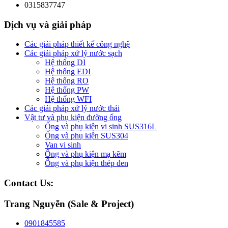
0315837747
Dịch vụ và giải pháp
Các giải pháp thiết kế công nghệ
Các giải pháp xử lý nước sạch
Hệ thống DI
Hệ thống EDI
Hệ thống RO
Hệ thống PW
Hệ thống WFI
Các giải pháp xử lý nước thải
Vật tư và phụ kiện đường ống
Ống và phụ kiện vi sinh SUS316L
Ống và phụ kiện SUS304
Van vi sinh
Ống và phụ kiện mạ kẽm
Ống và phụ kiện thép đen
Contact Us:
Trang Nguyễn (Sale & Project)
0901845585