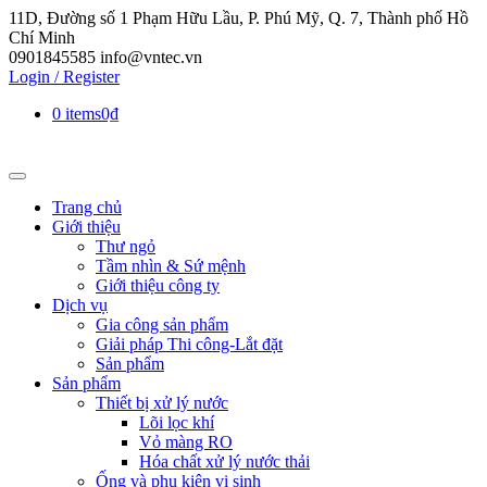
11D, Đường số 1 Phạm Hữu Lầu, P. Phú Mỹ, Q. 7, Thành phố Hồ
Chí Minh
0901845585
info@vntec.vn
Login / Register
0 items
0₫
Trang chủ
Giới thiệu
Thư ngỏ
Tầm nhìn & Sứ mệnh
Giới thiệu công ty
Dịch vụ
Gia công sản phẩm
Giải pháp Thi công-Lắt đặt
Sản phẩm
Sản phẩm
Thiết bị xử lý nước
Lõi lọc khí
Vỏ màng RO
Hóa chất xử lý nước thải
Ống và phụ kiện vi sinh