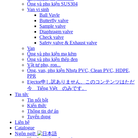
Ống và phụ kiện SUS304
Van vi sinh
Ball Vavle
Butterfly valve
Sample valve
Diaphragm valve
Check valve
Safety valve & Exhaust valve
Van
Ống và phụ kiện mạ kẽm
Ống và phụ kiện thép đen
Vật tư phụ, ron...
Ống, van, phụ kiện Nhựa PVC, Clean PVC, HDPE,
PPR
Ejector
申し訳ありません、このコンテンツはただ
今 Tiếng Việt のみです。
Tin tức
Tin nổi bật
Kiến thức
Thông tin dự án
Tuyển dụng
Liên hệ
Catalogue
Ngôn ngữ: