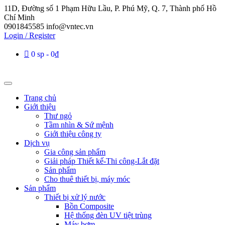
11D, Đường số 1 Phạm Hữu Lầu, P. Phú Mỹ, Q. 7, Thành phố Hồ
Chí Minh
0901845585
info@vntec.vn
Login / Register
0 sp
0₫
Trang chủ
Giới thiệu
Thư ngỏ
Tầm nhìn & Sứ mệnh
Giới thiệu công ty
Dịch vụ
Gia công sản phẩm
Giải pháp Thiết kế-Thi công-Lắt đặt
Sản phẩm
Cho thuê thiết bị, máy móc
Sản phẩm
Thiết bị xử lý nước
Bồn Composite
Hệ thống đèn UV tiệt trùng
Máy bơm