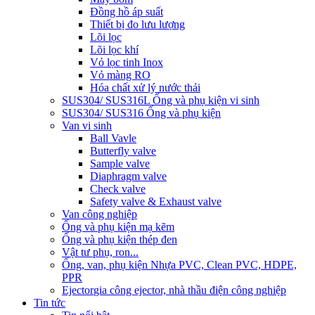
Đồng hồ áp suất
Thiết bị đo lưu lượng
Lõi lọc
Lõi lọc khí
Vỏ lọc tinh Inox
Vỏ màng RO
Hóa chất xử lý nước thải
SUS304/ SUS316L Ống và phụ kiện vi sinh
SUS304/ SUS316 Ống và phụ kiện
Van vi sinh
Ball Vavle
Butterfly valve
Sample valve
Diaphragm valve
Check valve
Safety valve & Exhaust valve
Van công nghiệp
Ống và phụ kiện mạ kẽm
Ống và phụ kiện thép đen
Vật tư phụ, ron...
Ống, van, phụ kiện Nhựa PVC, Clean PVC, HDPE,
PPR
Ejector
gia công ejector, nhà thầu điện công nghiệp
Tin tức