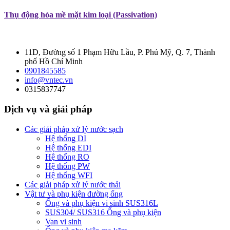
Thụ động hóa mề mặt kim loại (Passivation)
11D, Đường số 1 Phạm Hữu Lầu, P. Phú Mỹ, Q. 7, Thành
phố Hồ Chí Minh
0901845585
info@vntec.vn
0315837747
Dịch vụ và giải pháp
Các giải pháp xử lý nước sạch
Hệ thống DI
Hệ thống EDI
Hệ thống RO
Hệ thống PW
Hệ thống WFI
Các giải pháp xử lý nước thải
Vật tư và phụ kiện đường ống
Ống và phụ kiện vi sinh SUS316L
SUS304/ SUS316 Ống và phụ kiện
Van vi sinh