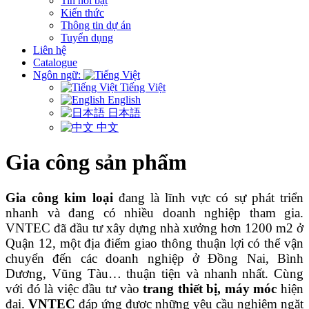
Tin nổi bật
Kiến thức
Thông tin dự án
Tuyển dụng
Liên hệ
Catalogue
Ngôn ngữ:
Tiếng Việt
English
日本語
中文
Gia công sản phẩm
Gia công kim loại
đang là lĩnh vực có sự phát triển
nhanh và đang có nhiều doanh nghiệp tham gia.
VNTEC đã đầu tư xây dựng nhà xưởng hơn 1200 m2 ở
Quận 12, một địa điểm giao thông thuận lợi có thể vận
chuyển đến các doanh nghiệp ở Đồng Nai, Bình
Dương, Vũng Tàu… thuận tiện và nhanh nhất. Cùng
với đó là việc đầu tư vào
trang thiết bị, máy móc
hiện
đại.
VNTEC
đáp ứng được những yêu cầu nghiêm ngặt