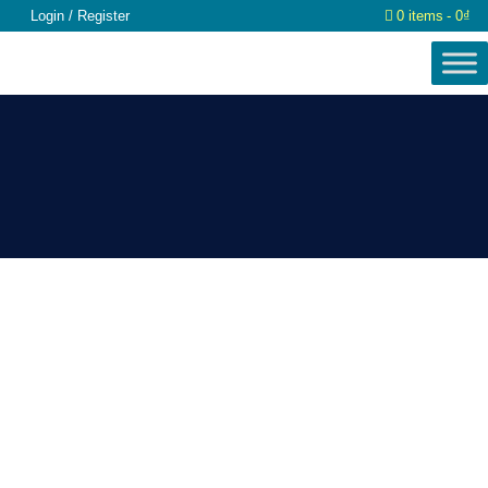
Login / Register
0 items
0₫