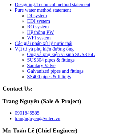
Designing-Technical method statement
Pure water method statement
DI system
EDI system
RO system
Hệ thống PW
WFI system
Các giải pháp xử lý nước thải
Vật tư và phụ kiện đường ống
Ống và phụ kiện vi sinh SUS316L
SUS304 pipes & fittings
Sanitary Valve
Galvanized pipes and fittings
SS400 pipes & fittings
Contact Us:
Trang Nguyễn (Sale & Project)
0901845585
trangnguyen@vntec.vn
Mr. Tuấn Lê (Chief Engineer)