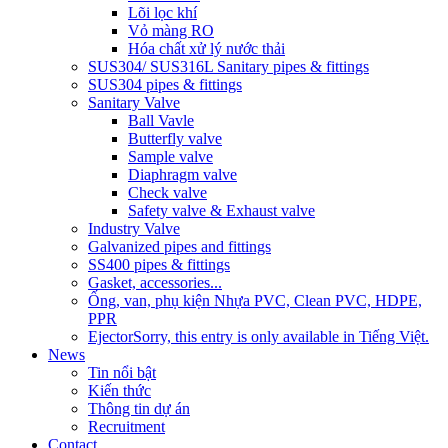
Lõi lọc khí
Vỏ màng RO
Hóa chất xử lý nước thải
SUS304/ SUS316L Sanitary pipes & fittings
SUS304 pipes & fittings
Sanitary Valve
Ball Vavle
Butterfly valve
Sample valve
Diaphragm valve
Check valve
Safety valve & Exhaust valve
Industry Valve
Galvanized pipes and fittings
SS400 pipes & fittings
Gasket, accessories...
Ống, van, phụ kiện Nhựa PVC, Clean PVC, HDPE,
PPR
Ejector
Sorry, this entry is only available in Tiếng Việt.
News
Tin nổi bật
Kiến thức
Thông tin dự án
Recruitment
Contact