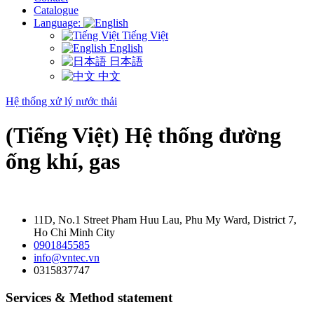
Catalogue
Language:
Tiếng Việt
English
日本語
中文
Hệ thống xử lý nước thải
(Tiếng Việt) Hệ thống đường
ống khí, gas
11D, No.1 Street Pham Huu Lau, Phu My Ward, District 7,
Ho Chi Minh City
0901845585
info@vntec.vn
0315837747
Services & Method statement