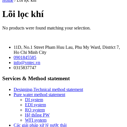
Home
/ Lõi lọc khí
Lõi lọc khí
No products were found matching your selection.
11D, No.1 Street Pham Huu Lau, Phu My Ward, District 7,
Ho Chi Minh City
0901845585
info@vntec.vn
0315837747
Services & Method statement
Designing-Technical method statement
Pure water method statement
DI system
EDI system
RO system
Hệ thống PW
WFI system
Các giải pháp xử lý nước thải