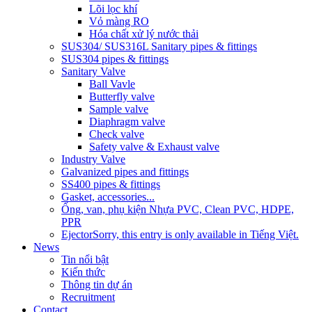
Lõi lọc khí
Vỏ màng RO
Hóa chất xử lý nước thải
SUS304/ SUS316L Sanitary pipes & fittings
SUS304 pipes & fittings
Sanitary Valve
Ball Vavle
Butterfly valve
Sample valve
Diaphragm valve
Check valve
Safety valve & Exhaust valve
Industry Valve
Galvanized pipes and fittings
SS400 pipes & fittings
Gasket, accessories...
Ống, van, phụ kiện Nhựa PVC, Clean PVC, HDPE,
PPR
Ejector
Sorry, this entry is only available in Tiếng Việt.
News
Tin nổi bật
Kiến thức
Thông tin dự án
Recruitment
Contact