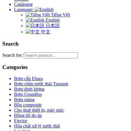
Catalogue
Language:
Tiếng Việt
English
日本語
中文
Search
Search for:
Categories
Bơm cấp Ebara
Bơm chìm nước thải Tsurumi
Bơm định lượng
Bơm Grundfos
Bơm màng
Bồn composite
Cho thuê thiết bị, máy móc
Đồng hồ đo áp
Ejector
Hóa chất xử lý nước thải