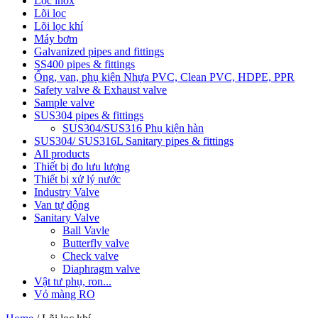
Lọc inox
Lõi lọc
Lõi lọc khí
Máy bơm
Galvanized pipes and fittings
SS400 pipes & fittings
Ống, van, phụ kiện Nhựa PVC, Clean PVC, HDPE, PPR
Safety valve & Exhaust valve
Sample valve
SUS304 pipes & fittings
SUS304/SUS316 Phụ kiện hàn
SUS304/ SUS316L Sanitary pipes & fittings
All products
Thiết bị đo lưu lượng
Thiết bị xử lý nước
Industry Valve
Van tự động
Sanitary Valve
Ball Vavle
Butterfly valve
Check valve
Diaphragm valve
Vật tư phụ, ron...
Vỏ màng RO