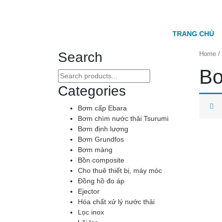
11D, No.1 Street Pham Huu Lau, Phu My Ward, Dist
TRANG CHỦ
Search
Home
/
Bơ
Search
for:
Categories
Bơm cấp Ebara
Bơm chìm nước thải Tsurumi
Bơm định lượng
Bơm Grundfos
Bơm màng
Bồn composite
Cho thuê thiết bị, máy móc
Đồng hồ đo áp
Ejector
Hóa chất xử lý nước thải
Lọc inox