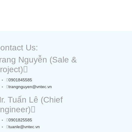
ontact Us:
rang Nguyễn (Sale &
roject)
0901845585
trangnguyen@vntec.vn
r. Tuấn Lê (Chief
ngineer)
0901825585
tuanle@vntec.vn