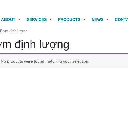
rict 7, Ho Chi Minh City
0901845585
in
ABOUT
SERVICES
PRODUCTS
NEWS
CONT
 Bơm định lượng
m định lượng
No products were found matching your selection.