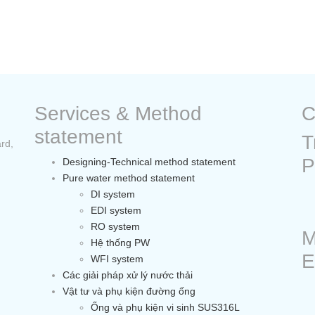
Services & Method
C
statement
T
rd,
P
Designing-Technical method statement
Pure water method statement
DI system
EDI system
RO system
M
Hệ thống PW
E
WFI system
Các giải pháp xử lý nước thải
Vật tư và phụ kiện đường ống
Ống và phụ kiện vi sinh SUS316L