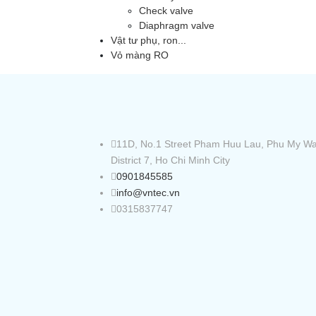
Check valve
Diaphragm valve
Vật tư phụ, ron...
Vỏ màng RO
11D, No.1 Street Pham Huu Lau, Phu My Wa
District 7, Ho Chi Minh City
0901845585
info@vntec.vn
0315837747