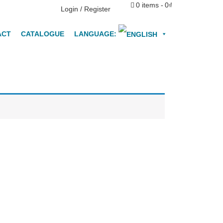
0 items
0₫
fo@vntec.vn
Login / Register
ACT
CATALOGUE
LANGUAGE: