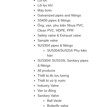
Lõi lọc
Lõi lọc khí
Máy bơm
Galvanized pipes and fittings
SS400 pipes & fittings
Ống, van, phụ kiện Nhựa PVC,
Clean PVC, HDPE, PPR
Safety valve & Exhaust valve
Sample valve
SUS304 pipes & fittings
SUS304/SUS316 Phụ kiện
hàn
SUS304/ SUS316L Sanitary pipes
& fittings
All products
Thiết bị đo lưu lượng
Thiết bị xử lý nước
Industry Valve
Van tự động
Sanitary Valve
Ball Vavle
Butterfly valve