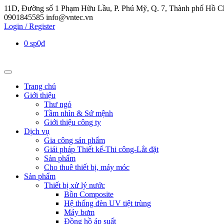
11D, Đường số 1 Phạm Hữu Lầu, P. Phú Mỹ, Q. 7, Thành phố Hồ C
0901845585
info@vntec.vn
Login / Register
0 sp
0₫
Trang chủ
Giới thiệu
Thư ngỏ
Tầm nhìn & Sứ mệnh
Giới thiệu công ty
Dịch vụ
Gia công sản phẩm
Giải pháp Thiết kế-Thi công-Lắt đặt
Sản phẩm
Cho thuê thiết bị, máy móc
Sản phẩm
Thiết bị xử lý nước
Bồn Composite
Hệ thống đèn UV tiệt trùng
Máy bơm
Đồng hồ áp suất