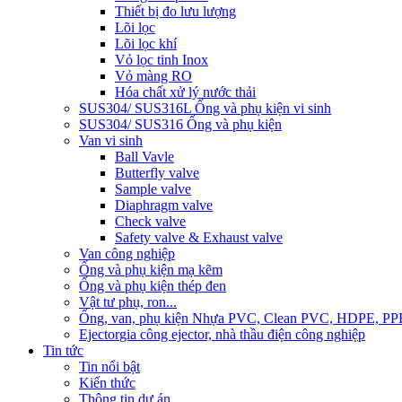
Thiết bị đo lưu lượng
Lõi lọc
Lõi lọc khí
Vỏ lọc tinh Inox
Vỏ màng RO
Hóa chất xử lý nước thải
SUS304/ SUS316L Ống và phụ kiện vi sinh
SUS304/ SUS316 Ống và phụ kiện
Van vi sinh
Ball Vavle
Butterfly valve
Sample valve
Diaphragm valve
Check valve
Safety valve & Exhaust valve
Van công nghiệp
Ống và phụ kiện mạ kẽm
Ống và phụ kiện thép đen
Vật tư phụ, ron...
Ống, van, phụ kiện Nhựa PVC, Clean PVC, HDPE, PP
Ejector
gia công ejector, nhà thầu điện công nghiệp
Tin tức
Tin nổi bật
Kiến thức
Thông tin dự án