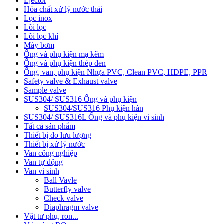
Ejector
Hóa chất xử lý nước thải
Lọc inox
Lõi lọc
Lõi lọc khí
Máy bơm
Ống và phụ kiện mạ kẽm
Ống và phụ kiện thép đen
Ống, van, phụ kiện Nhựa PVC, Clean PVC, HDPE, PPR
Safety valve & Exhaust valve
Sample valve
SUS304/ SUS316 Ống và phụ kiện
SUS304/SUS316 Phụ kiện hàn
SUS304/ SUS316L Ống và phụ kiện vi sinh
Tất cả sản phẩm
Thiết bị đo lưu lượng
Thiết bị xử lý nước
Van công nghiệp
Van tự động
Van vi sinh
Ball Vavle
Butterfly valve
Check valve
Diaphragm valve
Vật tư phụ, ron...