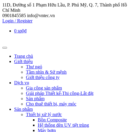
11D, Đường số 1 Phạm Hữu Lầu, P. Phú Mỹ, Q. 7, Thành phố Hồ
Chí Minh
0901845585
info@vntec.vn
Login / Register
0 sp
0₫
Trang chủ
Giới thiệu
Thư ngỏ
Tầm nhìn & Sứ mệnh
Giới thiệu công ty
Dịch vụ
Gia công sản phẩm
Giải pháp Thiết kế-Thi công-Lắt đặt
Sản phẩm
Cho thuê thiết bị, máy móc
Sản phẩm
Thiết bị xử lý nước
Bồn Composite
Hệ thống đèn UV tiệt trùng
Máy bơm