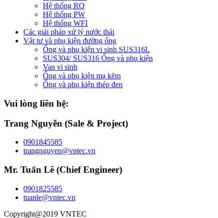
Hệ thống RO
Hệ thống PW
Hệ thống WFI
Các giải pháp xử lý nước thải
Vật tư và phụ kiện đường ống
Ống và phụ kiện vi sinh SUS316L
SUS304/ SUS316 Ống và phụ kiện
Van vi sinh
Ống và phụ kiện mạ kẽm
Ống và phụ kiện thép đen
Vui lòng liên hệ:
Trang Nguyễn (Sale & Project)
0901845585
trangnguyen@vntec.vn
Mr. Tuấn Lê (Chief Engineer)
0901825585
tuanle@vntec.vn
Copyright@2019 VNTEC