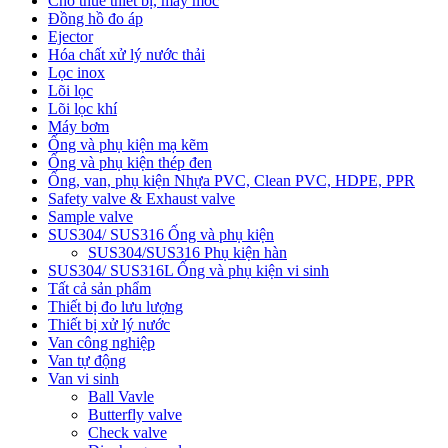
Cho thuê thiết bị, máy móc
Đồng hồ đo áp
Ejector
Hóa chất xử lý nước thải
Lọc inox
Lõi lọc
Lõi lọc khí
Máy bơm
Ống và phụ kiện mạ kẽm
Ống và phụ kiện thép đen
Ống, van, phụ kiện Nhựa PVC, Clean PVC, HDPE, PPR
Safety valve & Exhaust valve
Sample valve
SUS304/ SUS316 Ống và phụ kiện
SUS304/SUS316 Phụ kiện hàn
SUS304/ SUS316L Ống và phụ kiện vi sinh
Tất cả sản phẩm
Thiết bị đo lưu lượng
Thiết bị xử lý nước
Van công nghiệp
Van tự động
Van vi sinh
Ball Vavle
Butterfly valve
Check valve