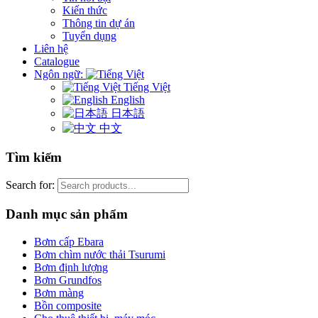
Kiến thức
Thông tin dự án
Tuyển dụng
Liên hệ
Catalogue
Ngôn ngữ:
Tiếng Việt
English
日本語
中文
Tìm kiếm
Search for:
Danh mục sản phẩm
Bơm cấp Ebara
Bơm chìm nước thải Tsurumi
Bơm định lượng
Bơm Grundfos
Bơm màng
Bồn composite