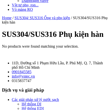
Diaphragm valve
Vật tư phụ, ron...
Vỏ màng RO
Home
/
SUS304/ SUS316 Ống và phụ kiện
/ SUS304/SUS316 Phụ
kiện hàn
SUS304/SUS316 Phụ kiện hàn
No products were found matching your selection.
11D, Đường số 1 Phạm Hữu Lầu, P. Phú Mỹ, Q. 7, Thành
phố Hồ Chí Minh
0901845585
info@vntec.vn
0315837747
Dịch vụ và giải pháp
Các giải pháp xử lý nước sạch
Hệ thống DI
Hệ thống EDI