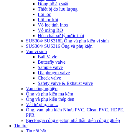
Đồng hồ áp suất
Thiết bị đo lưu lượng
Lõi lọc
Lõi lọc khí
Vỏ lọc tinh Inox
Vỏ màng RO
Hóa chất xử lý nước thải
SUS304/ SUS316L Ống và phụ kiện vi sinh
SUS304/ SUS316 Ống và phụ kiện
Van vi sinh
Ball Vavle
Butterfly valve
Sample valve
Diaphragm valve
Check valve
Safety valve & Exhaust valve
Van công nghiệp
Ống và phụ kiện mạ kẽm
Ống và phụ kiện thép đen
Vật tư phụ, ron...
Ống, van, phụ kiện Nhựa PVC, Clean PVC, HDPE,
PPR
Ejector
gia công ejector, nhà thầu điện công nghiệp
Tin tức
Tin nổi bật