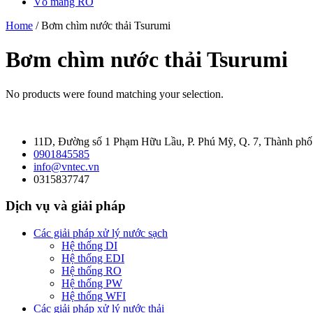
Vỏ màng RO
Home
/ Bơm chìm nước thải Tsurumi
Bơm chìm nước thải Tsurumi
No products were found matching your selection.
11D, Đường số 1 Phạm Hữu Lầu, P. Phú Mỹ, Q. 7, Thành ph
0901845585
info@vntec.vn
0315837747
Dịch vụ và giải pháp
Các giải pháp xử lý nước sạch
Hệ thống DI
Hệ thống EDI
Hệ thống RO
Hệ thống PW
Hệ thống WFI
Các giải pháp xử lý nước thải