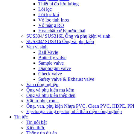
Thiết bị đo lưu lượng
Lõi lọc
Lõi lọc khí
Vỏ lọc tinh Inox
Vỏ màng RO
Hóa chất xử lý nước thải
SUS304/ SUS316L Ống và phụ kiện vi sinh
SUS304/ SUS316 Ống và phụ kiện
Van vi sinh
Ball Vavle
Butterfly valve
Sample valve
Diaphragm valve
Check valve
Safety valve & Exhaust valve
Van công nghiệp
Ống và phụ kiện mạ kẽm
Ống và phụ kiện thép đen
Vật tư phụ, ron...
Ống, van, phụ kiện Nhựa PVC, Clean PVC, HDPE, PP
Ejector
gia công ejector, nhà thầu điện công nghiệp
Tin tức
Tin nổi bật
Kiến thức
Thông tin dự án