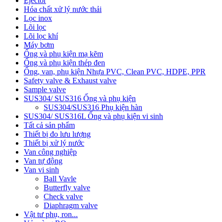
Ejector
Hóa chất xử lý nước thải
Lọc inox
Lõi lọc
Lõi lọc khí
Máy bơm
Ống và phụ kiện mạ kẽm
Ống và phụ kiện thép đen
Ống, van, phụ kiện Nhựa PVC, Clean PVC, HDPE, PPR
Safety valve & Exhaust valve
Sample valve
SUS304/ SUS316 Ống và phụ kiện
SUS304/SUS316 Phụ kiện hàn
SUS304/ SUS316L Ống và phụ kiện vi sinh
Tất cả sản phẩm
Thiết bị đo lưu lượng
Thiết bị xử lý nước
Van công nghiệp
Van tự động
Van vi sinh
Ball Vavle
Butterfly valve
Check valve
Diaphragm valve
Vật tư phụ, ron...