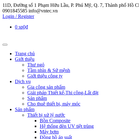
11D, Đường số 1 Phạm Hữu Lầu, P. Phú Mỹ, Q. 7, Thành phố Hồ C
0901845585
info@vntec.vn
Login / Register
0 sp
0₫
Trang chủ
Giới thiệu
Thư ngỏ
Tầm nhìn & Sứ mệnh
Giới thiệu công ty
Dịch vụ
Gia công sản phẩm
Giải pháp Thiết kế-Thi công-Lắt đặt
Sản phẩm
Cho thuê thiết bị, máy móc
Sản phẩm
Thiết bị xử lý nước
Bồn Composite
Hệ thống đèn UV tiệt trùng
Máy bơm
Đồng hồ áp suất