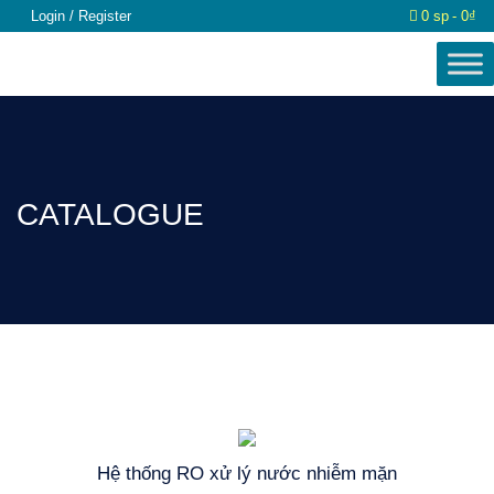
Login / Register
0 sp
0₫
CATALOGUE
Hệ thống RO xử lý nước nhiễm mặn