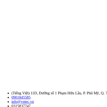
(Tiếng Việt) 11D, Đường số 1 Phạm Hữu Lầu, P. Phú Mỹ, Q. 
0901845585
info@vntec.vn
0315837747