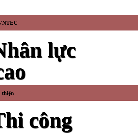
ới VNTEC
Nhân lực
cao
 thiện
Thi công