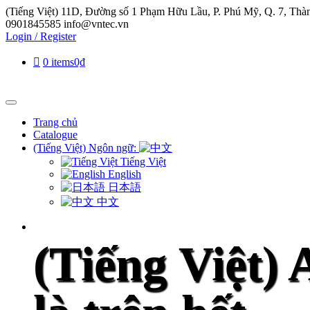
(Tiếng Việt) 11D, Đường số 1 Phạm Hữu Lầu, P. Phú Mỹ, Q. 7, Th
0901845585
info@vntec.vn
Login / Register
0 items
0₫
Trang chủ
Catalogue
(Tiếng Việt) Ngôn ngữ:
Tiếng Việt
English
日本語
中文
(Tiếng Việt) 