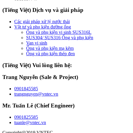
(Tiếng Việt) Dịch vụ và giải pháp
Các giải pháp xử lý nước thải
Vật tư và phụ kiện đường ống
Ống và phụ kiện vi sinh SUS316L
SUS304/ SUS316 Ống và phụ kiện
Van vi sinh
Ống và phụ kiện mạ kẽm
Ống và phụ kiện thép đen
(Tiếng Việt) Vui lòng liên hệ:
Trang Nguyễn (Sale & Project)
0901845585
trangnguyen@vntec.vn
Mr. Tuấn Lê (Chief Engineer)
0901825585
tuanle@vntec.vn
Copyright@2019 VNTEC