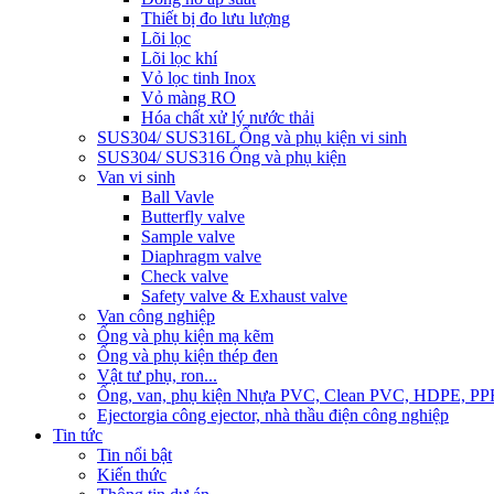
Thiết bị đo lưu lượng
Lõi lọc
Lõi lọc khí
Vỏ lọc tinh Inox
Vỏ màng RO
Hóa chất xử lý nước thải
SUS304/ SUS316L Ống và phụ kiện vi sinh
SUS304/ SUS316 Ống và phụ kiện
Van vi sinh
Ball Vavle
Butterfly valve
Sample valve
Diaphragm valve
Check valve
Safety valve & Exhaust valve
Van công nghiệp
Ống và phụ kiện mạ kẽm
Ống và phụ kiện thép đen
Vật tư phụ, ron...
Ống, van, phụ kiện Nhựa PVC, Clean PVC, HDPE, PP
Ejector
gia công ejector, nhà thầu điện công nghiệp
Tin tức
Tin nổi bật
Kiến thức