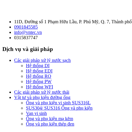
11D, Đường số 1 Phạm Hữu Lầu, P. Phú Mỹ, Q. 7, Thành ph
0901845585
info@vntec.vn
0315837747
Dịch vụ và giải pháp
Các giải pháp xử lý nước sạch
Hệ thống DI
Hệ thống EDI
Hệ thống RO
Hệ thống PW
Hệ thống WFI
Các giải pháp xử lý nước thải
Vật tư và phụ kiện đường ống
Ống và phụ kiện vi sinh SUS316L
SUS304/ SUS316 Ống và phụ kiện
Van vi sinh
Ống và phụ kiện mạ kẽm
Ống và phụ kiện thép đen