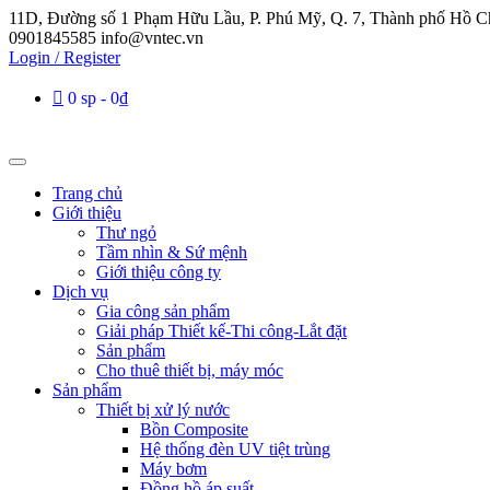
11D, Đường số 1 Phạm Hữu Lầu, P. Phú Mỹ, Q. 7, Thành phố Hồ C
0901845585
info@vntec.vn
Login / Register
0 sp
0₫
Trang chủ
Giới thiệu
Thư ngỏ
Tầm nhìn & Sứ mệnh
Giới thiệu công ty
Dịch vụ
Gia công sản phẩm
Giải pháp Thiết kế-Thi công-Lắt đặt
Sản phẩm
Cho thuê thiết bị, máy móc
Sản phẩm
Thiết bị xử lý nước
Bồn Composite
Hệ thống đèn UV tiệt trùng
Máy bơm
Đồng hồ áp suất