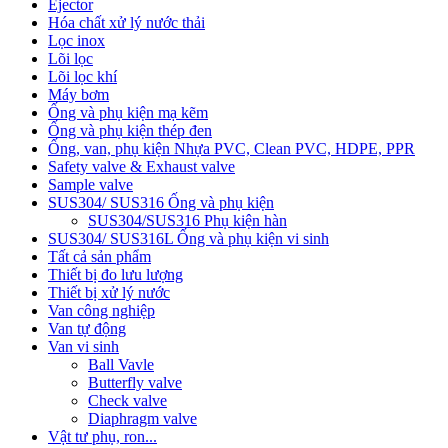
Ejector
Hóa chất xử lý nước thải
Lọc inox
Lõi lọc
Lõi lọc khí
Máy bơm
Ống và phụ kiện mạ kẽm
Ống và phụ kiện thép đen
Ống, van, phụ kiện Nhựa PVC, Clean PVC, HDPE, PPR
Safety valve & Exhaust valve
Sample valve
SUS304/ SUS316 Ống và phụ kiện
SUS304/SUS316 Phụ kiện hàn
SUS304/ SUS316L Ống và phụ kiện vi sinh
Tất cả sản phẩm
Thiết bị đo lưu lượng
Thiết bị xử lý nước
Van công nghiệp
Van tự động
Van vi sinh
Ball Vavle
Butterfly valve
Check valve
Diaphragm valve
Vật tư phụ, ron...