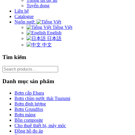
Thông tin dự án
Tuyển dụng
Liên hệ
Catalogue
Ngôn ngữ:
Tiếng Việt
English
日本語
中文
Tìm kiếm
Search
for:
Danh mục sản phẩm
Bơm cấp Ebara
Bơm chìm nước thải Tsurumi
Bơm định lượng
Bơm Grundfos
Bơm màng
Bồn composite
Cho thuê thiết bị, máy móc
Đồng hồ đo áp