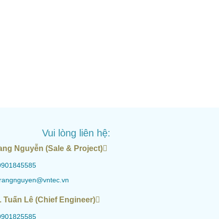
Vui lòng liên hệ:
ang Nguyễn (Sale & Project)
0901845585
trangnguyen@vntec.vn
. Tuấn Lê (Chief Engineer)
0901825585