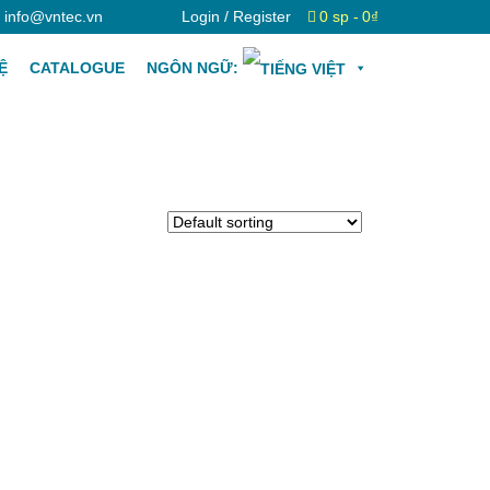
info@vntec.vn
Login / Register
0 sp
0₫
Ệ
CATALOGUE
NGÔN NGỮ: