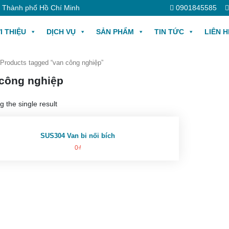
, Thành phố Hồ Chí Minh
0901845585
I THIỆU
DỊCH VỤ
SẢN PHẨM
TIN TỨC
LIÊN H
 Products tagged “van công nghiệp”
công nghiệp
 the single result
SUS304 Van bi nối bích
0
₫