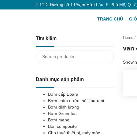
11D, Đường số 1 Phạm Hữu Lầu, P. Phú Mỹ, Q. 7
TRANG CHỦ
GIỚ
Home
/
Tìm kiếm
van 
Search
for:
Showing
Danh mục sản phẩm
Bơm cấp Ebara
Bơm chìm nước thải Tsurumi
Bơm định lượng
Bơm Grundfos
Bơm màng
Bồn composite
Cho thuê thiết bị, máy móc