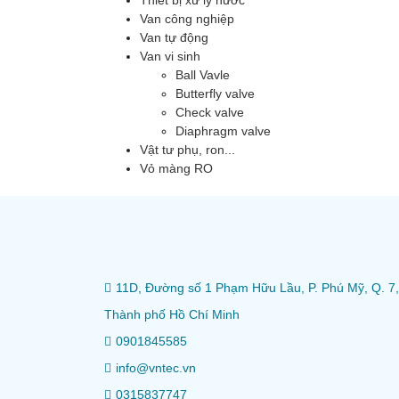
Thiết bị xử lý nước
Van công nghiệp
Van tự động
Van vi sinh
Ball Vavle
Butterfly valve
Check valve
Diaphragm valve
Vật tư phụ, ron...
Vỏ màng RO
11D, Đường số 1 Phạm Hữu Lầu, P. Phú Mỹ, Q. 7,
Thành phố Hồ Chí Minh
0901845585
info@vntec.vn
0315837747