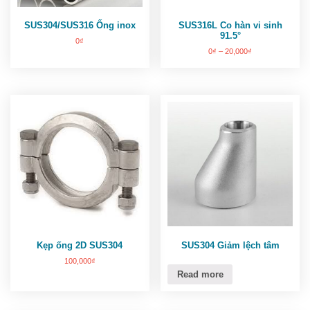
SUS304/SUS316 Ống inox
SUS316L Co hàn vi sinh
91.5°
0
₫
0
₫
–
20,000
₫
Kẹp ống 2D SUS304
SUS304 Giảm lệch tâm
100,000
₫
Read more