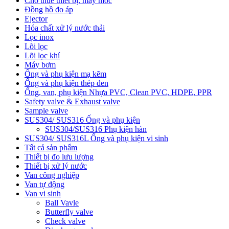
Cho thuê thiết bị, máy móc
Đồng hồ đo áp
Ejector
Hóa chất xử lý nước thải
Lọc inox
Lõi lọc
Lõi lọc khí
Máy bơm
Ống và phụ kiện mạ kẽm
Ống và phụ kiện thép đen
Ống, van, phụ kiện Nhựa PVC, Clean PVC, HDPE, PPR
Safety valve & Exhaust valve
Sample valve
SUS304/ SUS316 Ống và phụ kiện
SUS304/SUS316 Phụ kiện hàn
SUS304/ SUS316L Ống và phụ kiện vi sinh
Tất cả sản phẩm
Thiết bị đo lưu lượng
Thiết bị xử lý nước
Van công nghiệp
Van tự động
Van vi sinh
Ball Vavle
Butterfly valve
Check valve