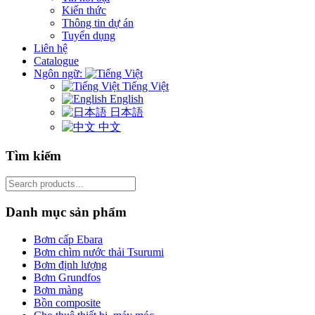
Kiến thức
Thông tin dự án
Tuyển dụng
Liên hệ
Catalogue
Ngôn ngữ:
Tiếng Việt
English
日本語
中文
Tìm kiếm
Search
for:
Danh mục sản phẩm
Bơm cấp Ebara
Bơm chìm nước thải Tsurumi
Bơm định lượng
Bơm Grundfos
Bơm màng
Bồn composite