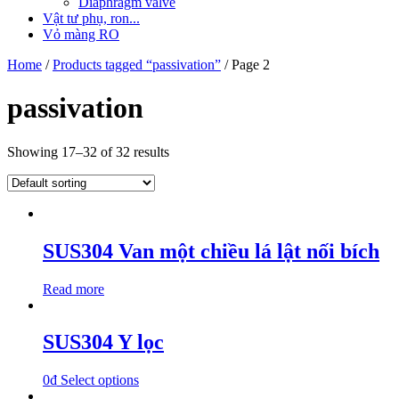
Diaphragm valve
Vật tư phụ, ron...
Vỏ màng RO
Home
/
Products tagged “passivation”
/ Page 2
passivation
Showing 17–32 of 32 results
SUS304 Van một chiều lá lật nối bích
Read more
SUS304 Y lọc
0
₫
Select options