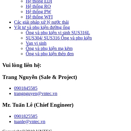
Hệ thống EDI
Hệ thống RO
Hệ thống PW
Hệ thống WFI
Các giải pháp xử lý nước thải
Vật tư và phụ kiện đường ống
Ống và phụ kiện vi sinh SUS316L
SUS304/ SUS316 Ống và phụ kiện
Van vi sinh
Ống và phụ kiện mạ kẽm
Ống và phụ kiện thép đen
Vui lòng liên hệ:
Trang Nguyễn (Sale & Project)
0901845585
trangnguyen@vntec.vn
Mr. Tuấn Lê (Chief Engineer)
0901825585
tuanle@vntec.vn