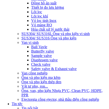
Đồng hồ áp suất
Thiết bị đo lưu lượng
Lõi lọc
Lõi lọc khí
Vỏ lọc tinh Inox
Vỏ màng RO
Hóa chất xử lý nước thải
SUS304/ SUS316L Ống và phụ kiện vi sinh
SUS304/ SUS316 Ống và phụ kiện
Van vi sinh
Ball Vavle
Butterfly valve
Sample valve
Diaphragm valve
Check valve
Safety valve & Exhaust valve
Van công nghiệp
Ống và phụ kiện mạ kẽm
Ống và phụ kiện thép đen
Vật tư phụ, ron...
Ống, van, phụ kiện Nhựa PVC, Clean PVC, HDPE,
PPR
Ejector
gia công ejector, nhà thầu điện công nghiệp
Tin tức
Tin nổi bật