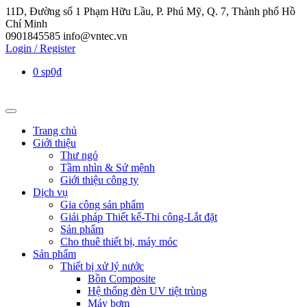
11D, Đường số 1 Phạm Hữu Lầu, P. Phú Mỹ, Q. 7, Thành phố Hồ
Chí Minh
0901845585
info@vntec.vn
Login / Register
0 sp
0₫
Trang chủ
Giới thiệu
Thư ngỏ
Tầm nhìn & Sứ mệnh
Giới thiệu công ty
Dịch vụ
Gia công sản phẩm
Giải pháp Thiết kế-Thi công-Lắt đặt
Sản phẩm
Cho thuê thiết bị, máy móc
Sản phẩm
Thiết bị xử lý nước
Bồn Composite
Hệ thống đèn UV tiệt trùng
Máy bơm