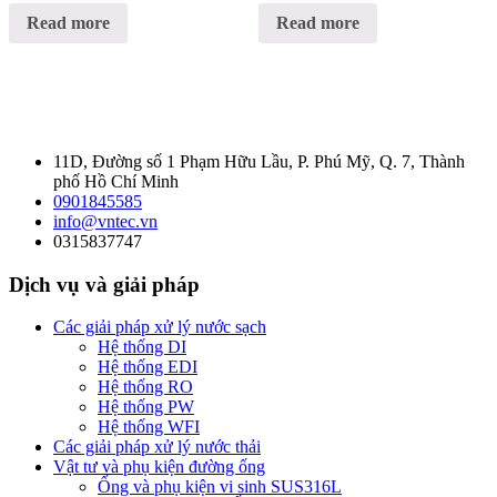
Read more
Read more
11D, Đường số 1 Phạm Hữu Lầu, P. Phú Mỹ, Q. 7, Thành
phố Hồ Chí Minh
0901845585
info@vntec.vn
0315837747
Dịch vụ và giải pháp
Các giải pháp xử lý nước sạch
Hệ thống DI
Hệ thống EDI
Hệ thống RO
Hệ thống PW
Hệ thống WFI
Các giải pháp xử lý nước thải
Vật tư và phụ kiện đường ống
Ống và phụ kiện vi sinh SUS316L