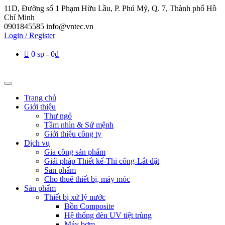
11D, Đường số 1 Phạm Hữu Lầu, P. Phú Mỹ, Q. 7, Thành phố Hồ
Chí Minh
0901845585
info@vntec.vn
Login / Register
0 sp
0₫
Trang chủ
Giới thiệu
Thư ngỏ
Tầm nhìn & Sứ mệnh
Giới thiệu công ty
Dịch vụ
Gia công sản phẩm
Giải pháp Thiết kế-Thi công-Lắt đặt
Sản phẩm
Cho thuê thiết bị, máy móc
Sản phẩm
Thiết bị xử lý nước
Bồn Composite
Hệ thống đèn UV tiệt trùng
Máy bơm