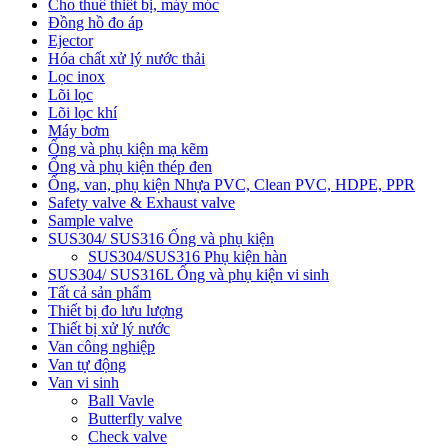
Cho thuê thiết bị, máy móc
Đồng hồ đo áp
Ejector
Hóa chất xử lý nước thải
Lọc inox
Lõi lọc
Lõi lọc khí
Máy bơm
Ống và phụ kiện mạ kẽm
Ống và phụ kiện thép đen
Ống, van, phụ kiện Nhựa PVC, Clean PVC, HDPE, PPR
Safety valve & Exhaust valve
Sample valve
SUS304/ SUS316 Ống và phụ kiện
SUS304/SUS316 Phụ kiện hàn
SUS304/ SUS316L Ống và phụ kiện vi sinh
Tất cả sản phẩm
Thiết bị đo lưu lượng
Thiết bị xử lý nước
Van công nghiệp
Van tự động
Van vi sinh
Ball Vavle
Butterfly valve
Check valve