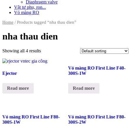
Diaphragm valve
Vật tư phụ, ron...
Vỏ màng RO
Home
/ Products tagged “nha thau dien”
nha thau dien
Showing all 4 results
Vỏ màng RO First Line F40-
Ejector
300S-1W
Read more
Read more
Vỏ màng RO First Line F80-
Vỏ màng RO First Line F80-
300S-1W
300S-2W