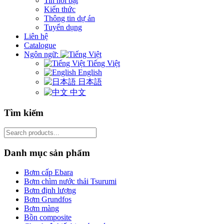
Tin nổi bật
Kiến thức
Thông tin dự án
Tuyển dụng
Liên hệ
Catalogue
Ngôn ngữ:
Tiếng Việt
English
日本語
中文
Tìm kiếm
Search
for:
Danh mục sản phẩm
Bơm cấp Ebara
Bơm chìm nước thải Tsurumi
Bơm định lượng
Bơm Grundfos
Bơm màng
Bồn composite