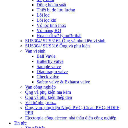
Đồng hồ áp suất
Thiết bị đo lưu lượng
Lõi lọc
Lõi lọc khí
Vỏ lọc tinh Inox
Vỏ màng RO
Hóa chất xử lý nước thải
SUS304/ SUS316L Ống và phụ kiện vi sinh
SUS304/ SUS316 Ống và phụ kiện
Van vi sinh
Ball Vavle
Butterfly valve
Sample valve
Diaphragm valve
Check valve
Safety valve & Exhaust valve
Van công nghiệp
Ống và phụ kiện mạ kẽm
Ống và phụ kiện thép đen
Vật tư phụ, ron...
Ống, van, phụ kiện Nhựa PVC, Clean PVC, HDPE,
PPR
Ejector
gia công ejector, nhà thầu điện công nghiệp
Tin tức