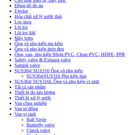
Cho thuê thiết bị, máy móc
Đồng hồ đo áp
Ejector
Hóa chất xử lý nước thải
Lọc inox
Lõi lọc
Lõi lọc khí
Máy bơm
Ống và phụ kiện mạ kẽm
Ống và phụ kiện thép đen
Ống, van, phụ kiện Nhựa PVC, Clean PVC, HDPE, PPR
Safety valve & Exhaust valve
Sample valve
SUS304/ SUS316 Ống và phụ kiện
SUS304/SUS316 Phụ kiện hàn
SUS304/ SUS316L Ống và phụ kiện vi sinh
Tất cả sản phẩm
Thiết bị đo lưu lượng
Thiết bị xử lý nước
Van công nghiệp
Van tự động
Van vi sinh
Ball Vavle
Butterfly valve
Check valve