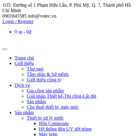
11D, Đường số 1 Phạm Hữu Lầu, P. Phú Mỹ, Q. 7, Thành phố Hồ
Chí Minh
0901845585
info@vntec.vn
Login / Register
0 sp
0₫
Trang chủ
Giới thiệu
Thư ngỏ
Tầm nhìn & Sứ mệnh
Giới thiệu công ty
Dịch vụ
Gia công sản phẩm
Giải pháp Thiết kế-Thi công-Lắt đặt
Sản phẩm
Cho thuê thiết bị, máy móc
Sản phẩm
Thiết bị xử lý nước
Bồn Composite
Hệ thống đèn UV tiệt trùng
Máy bơm