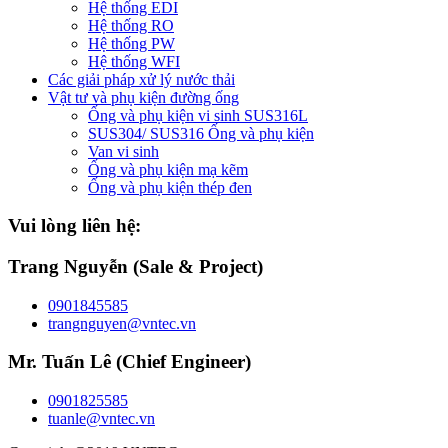
Hệ thống EDI
Hệ thống RO
Hệ thống PW
Hệ thống WFI
Các giải pháp xử lý nước thải
Vật tư và phụ kiện đường ống
Ống và phụ kiện vi sinh SUS316L
SUS304/ SUS316 Ống và phụ kiện
Van vi sinh
Ống và phụ kiện mạ kẽm
Ống và phụ kiện thép đen
Vui lòng liên hệ:
Trang Nguyễn (Sale & Project)
0901845585
trangnguyen@vntec.vn
Mr. Tuấn Lê (Chief Engineer)
0901825585
tuanle@vntec.vn