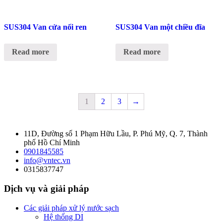
SUS304 Van cửa nối ren
SUS304 Van một chiều đĩa
Read more
Read more
1
2
3
→
11D, Đường số 1 Phạm Hữu Lầu, P. Phú Mỹ, Q. 7, Thành
phố Hồ Chí Minh
0901845585
info@vntec.vn
0315837747
Dịch vụ và giải pháp
Các giải pháp xử lý nước sạch
Hệ thống DI