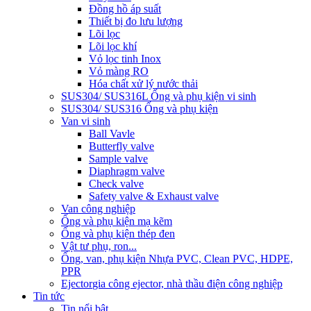
Đồng hồ áp suất
Thiết bị đo lưu lượng
Lõi lọc
Lõi lọc khí
Vỏ lọc tinh Inox
Vỏ màng RO
Hóa chất xử lý nước thải
SUS304/ SUS316L Ống và phụ kiện vi sinh
SUS304/ SUS316 Ống và phụ kiện
Van vi sinh
Ball Vavle
Butterfly valve
Sample valve
Diaphragm valve
Check valve
Safety valve & Exhaust valve
Van công nghiệp
Ống và phụ kiện mạ kẽm
Ống và phụ kiện thép đen
Vật tư phụ, ron...
Ống, van, phụ kiện Nhựa PVC, Clean PVC, HDPE,
PPR
Ejector
gia công ejector, nhà thầu điện công nghiệp
Tin tức
Tin nổi bật