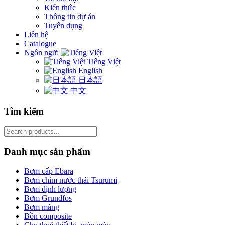
Kiến thức
Thông tin dự án
Tuyển dụng
Liên hệ
Catalogue
Ngôn ngữ:
Tiếng Việt
English
日本語
中文
Tìm kiếm
Search
for:
Danh mục sản phẩm
Bơm cấp Ebara
Bơm chìm nước thải Tsurumi
Bơm định lượng
Bơm Grundfos
Bơm màng
Bồn composite