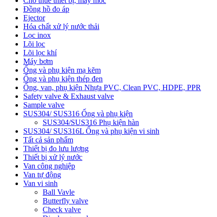
Cho thuê thiết bị, máy móc
Đồng hồ đo áp
Ejector
Hóa chất xử lý nước thải
Lọc inox
Lõi lọc
Lõi lọc khí
Máy bơm
Ống và phụ kiện mạ kẽm
Ống và phụ kiện thép đen
Ống, van, phụ kiện Nhựa PVC, Clean PVC, HDPE, PPR
Safety valve & Exhaust valve
Sample valve
SUS304/ SUS316 Ống và phụ kiện
SUS304/SUS316 Phụ kiện hàn
SUS304/ SUS316L Ống và phụ kiện vi sinh
Tất cả sản phẩm
Thiết bị đo lưu lượng
Thiết bị xử lý nước
Van công nghiệp
Van tự động
Van vi sinh
Ball Vavle
Butterfly valve
Check valve