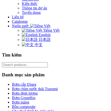
Kiến thức
Thông tin dự án
Tuyển dụng
Liên hệ
Catalogue
Ngôn ngữ:
Tiếng Việt
English
日本語
中文
Tìm kiếm
Search
for:
Danh mục sản phẩm
Bơm cấp Ebara
Bơm chìm nước thải Tsurumi
Bơm định lượng
Bơm Grundfos
Bơm màng
Bồn composite