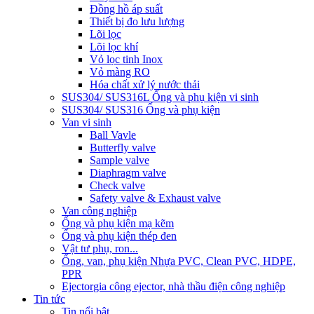
Đồng hồ áp suất
Thiết bị đo lưu lượng
Lõi lọc
Lõi lọc khí
Vỏ lọc tinh Inox
Vỏ màng RO
Hóa chất xử lý nước thải
SUS304/ SUS316L Ống và phụ kiện vi sinh
SUS304/ SUS316 Ống và phụ kiện
Van vi sinh
Ball Vavle
Butterfly valve
Sample valve
Diaphragm valve
Check valve
Safety valve & Exhaust valve
Van công nghiệp
Ống và phụ kiện mạ kẽm
Ống và phụ kiện thép đen
Vật tư phụ, ron...
Ống, van, phụ kiện Nhựa PVC, Clean PVC, HDPE,
PPR
Ejector
gia công ejector, nhà thầu điện công nghiệp
Tin tức
Tin nổi bật