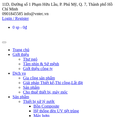
11D, Đường số 1 Phạm Hữu Lầu, P. Phú Mỹ, Q. 7, Thành phố Hồ
Chí Minh
0901845585
info@vntec.vn
Login / Register
0 sp
0₫
Trang chủ
Giới thiệu
Thư ngỏ
Tầm nhìn & Sứ mệnh
Giới thiệu công ty
Dịch vụ
Gia công sản phẩm
Giải pháp Thiết kế-Thi công-Lắt đặt
Sản phẩm
Cho thuê thiết bị, máy móc
Sản phẩm
Thiết bị xử lý nước
Bồn Composite
Hệ thống đèn UV tiệt trùng
Máy bơm