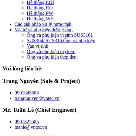
Hệ thống EDI
Hệ thống RO
Hệ thống PW
Hệ thống WFI
Các giải pháp xử lý nước thải
Vật tư và phụ kiện đường ống
Ống và phụ kiện vi sinh SUS316L
SUS304/ SUS316 Ống và phụ kiện
Van vi sinh
Ống và phụ kiện mạ kẽm
Ống và phụ kiện thép đen
Vui lòng liên hệ:
Trang Nguyễn (Sale & Project)
0901845585
trangnguyen@vntec.vn
Mr. Tuấn Lê (Chief Engineer)
0901825585
tuanle@vntec.vn