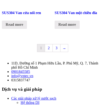
SUS304 Van cửa nối ren
SUS304 Van một chiều đĩa
Read more
Read more
1
2
3
→
11D, Đường số 1 Phạm Hữu Lầu, P. Phú Mỹ, Q. 7, Thành
phố Hồ Chí Minh
0901845585
info@vntec.vn
0315837747
Dịch vụ và giải pháp
Các giải pháp xử lý nước sạch
Hệ thống DI