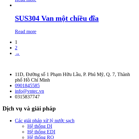
SUS304 Van một chiều đĩa
Read more
1
2
→
11D, Đường số 1 Phạm Hữu Lầu, P. Phú Mỹ, Q. 7, Thành
phố Hồ Chí Minh
0901845585
info@vntec.vn
0315837747
Dịch vụ và giải pháp
Các giải pháp xử lý nước sạch
Hệ thống DI
Hệ thống EDI
Hệ thống RO