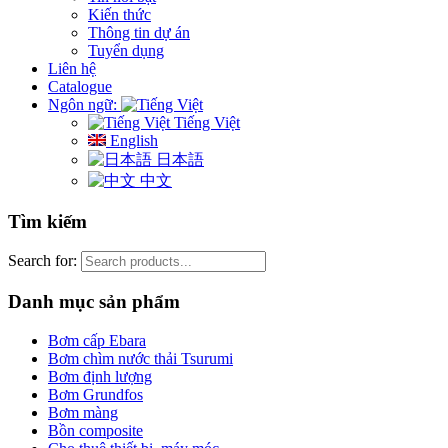
Kiến thức
Thông tin dự án
Tuyển dụng
Liên hệ
Catalogue
Ngôn ngữ:
Tiếng Việt
English
日本語
中文
Tìm kiếm
Search for:
Danh mục sản phẩm
Bơm cấp Ebara
Bơm chìm nước thải Tsurumi
Bơm định lượng
Bơm Grundfos
Bơm màng
Bồn composite