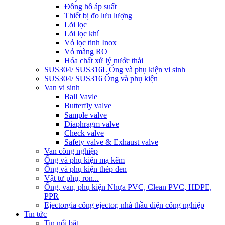
Đồng hồ áp suất
Thiết bị đo lưu lượng
Lõi lọc
Lõi lọc khí
Vỏ lọc tinh Inox
Vỏ màng RO
Hóa chất xử lý nước thải
SUS304/ SUS316L Ống và phụ kiện vi sinh
SUS304/ SUS316 Ống và phụ kiện
Van vi sinh
Ball Vavle
Butterfly valve
Sample valve
Diaphragm valve
Check valve
Safety valve & Exhaust valve
Van công nghiệp
Ống và phụ kiện mạ kẽm
Ống và phụ kiện thép đen
Vật tư phụ, ron...
Ống, van, phụ kiện Nhựa PVC, Clean PVC, HDPE,
PPR
Ejector
gia công ejector, nhà thầu điện công nghiệp
Tin tức
Tin nổi bật