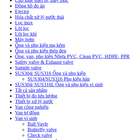
Cho thuê thiết bị, máy móc
Đồng hồ đo áp
Ejector
Hóa chất xử lý nước thải
Lọc inox
Lõi lọc
Lõi lọc khí
Máy bơm
Ống và phụ kiện mạ kẽm
Ống và phụ kiện thép đen
Ống, van, phụ kiện Nhựa PVC, Clean PVC, HDPE, PPR
Safety valve & Exhaust valve
Sample valve
SUS304/ SUS316 Ống và phụ kiện
SUS304/SUS316 Phụ kiện hàn
SUS304/ SUS316L Ống và phụ kiện vi sinh
Tất cả sản phẩm
Thiết bị đo lưu lượng
Thiết bị xử lý nước
Van công nghiệp
Van tự động
Van vi sinh
Ball Vavle
Butterfly valve
Check valve