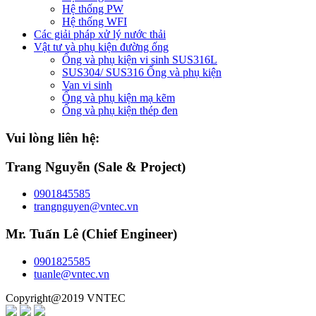
Hệ thống PW
Hệ thống WFI
Các giải pháp xử lý nước thải
Vật tư và phụ kiện đường ống
Ống và phụ kiện vi sinh SUS316L
SUS304/ SUS316 Ống và phụ kiện
Van vi sinh
Ống và phụ kiện mạ kẽm
Ống và phụ kiện thép đen
Vui lòng liên hệ:
Trang Nguyễn (Sale & Project)
0901845585
trangnguyen@vntec.vn
Mr. Tuấn Lê (Chief Engineer)
0901825585
tuanle@vntec.vn
Copyright@2019 VNTEC