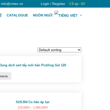
info@vntec.vn
Login / Register
0 sp
0₫
Ệ
CATALOGUE
NGÔN NGỮ:
Dung dịch axit tẩy mối hàn Pickling Gel 120
more
SUS304 Co hàn áp lực
120,000
₫
–
1,000,000
₫