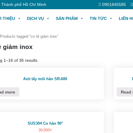
, Thành phố Hồ Chí Minh
0901845585
I THIỆU
DỊCH VỤ
SẢN PHẨM
TIN TỨC
LIÊN H
Products tagged “co tê giảm inox”
ê giảm inox
g 1–16 of 36 results
Axit tẩy mối hàn SR-600
ad more
Read 
SUS304 Co hàn 90°
30,000
₫