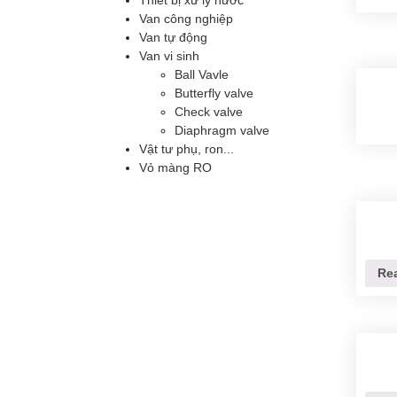
Thiết bị xử lý nước
Van công nghiệp
Van tự động
Van vi sinh
Ball Vavle
Butterfly valve
Check valve
Diaphragm valve
Vật tư phụ, ron...
Vỏ màng RO
Re