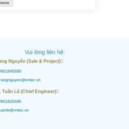
more
Vui lòng liên hệ:
ang Nguyễn (Sale & Project)
0901845585
trangnguyen@vntec.vn
. Tuấn Lê (Chief Engineer)
0901825585
tuanle@vntec.vn