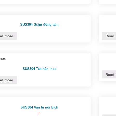
SUS304 Giảm đồng tâm
ad more
Read 
SUS304 Tee hàn inox
Read 
ad more
SUS304 Van bi nối bích
0
₫