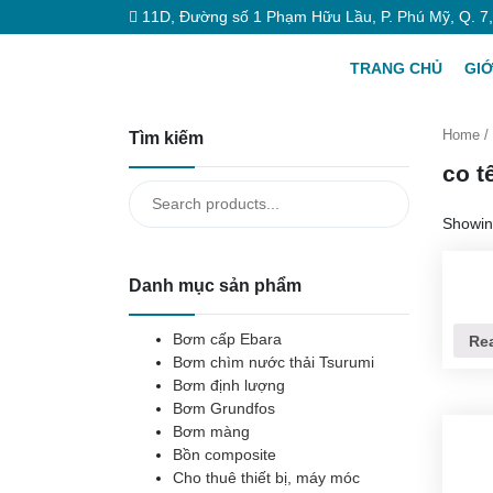
11D, Đường số 1 Phạm Hữu Lầu, P. Phú Mỹ, Q. 7
TRANG CHỦ
GIỚ
Home
/ 
Tìm kiếm
co t
Search
for:
Showin
Danh mục sản phẩm
Bơm cấp Ebara
Re
Bơm chìm nước thải Tsurumi
Bơm định lượng
Bơm Grundfos
Bơm màng
Bồn composite
Cho thuê thiết bị, máy móc