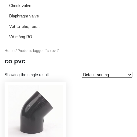
Check valve
Diaphragm valve
Vật tư phụ, ron...
Vỏ màng RO
Home
/ Products tagged “co pvc”
co pvc
Showing the single result