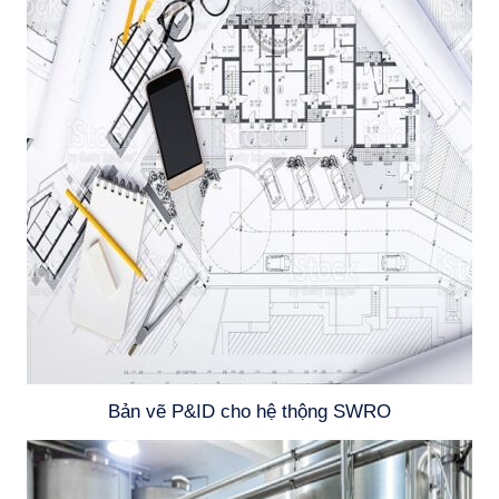
Bản vẽ P&ID cho hệ thộng SWRO