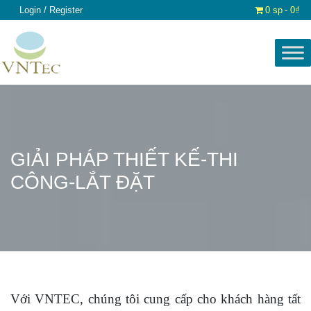
Login / Register
0 sp
0₫
GIẢI PHÁP THIẾT KẾ-THI
CÔNG-LẮT ĐẶT
Với VNTEC, chúng tôi cung cấp cho khách hàng tất