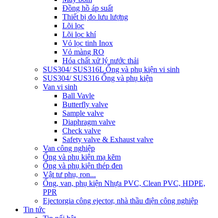
Đồng hồ áp suất
Thiết bị đo lưu lượng
Lõi lọc
Lõi lọc khí
Vỏ lọc tinh Inox
Vỏ màng RO
Hóa chất xử lý nước thải
SUS304/ SUS316L Ống và phụ kiện vi sinh
SUS304/ SUS316 Ống và phụ kiện
Van vi sinh
Ball Vavle
Butterfly valve
Sample valve
Diaphragm valve
Check valve
Safety valve & Exhaust valve
Van công nghiệp
Ống và phụ kiện mạ kẽm
Ống và phụ kiện thép đen
Vật tư phụ, ron...
Ống, van, phụ kiện Nhựa PVC, Clean PVC, HDPE,
PPR
Ejector
gia công ejector, nhà thầu điện công nghiệp
Tin tức