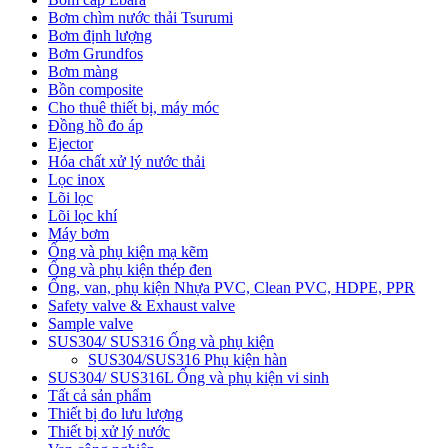
Bơm chìm nước thải Tsurumi
Bơm định lượng
Bơm Grundfos
Bơm màng
Bồn composite
Cho thuê thiết bị, máy móc
Đồng hồ đo áp
Ejector
Hóa chất xử lý nước thải
Lọc inox
Lõi lọc
Lõi lọc khí
Máy bơm
Ống và phụ kiện mạ kẽm
Ống và phụ kiện thép đen
Ống, van, phụ kiện Nhựa PVC, Clean PVC, HDPE, PPR
Safety valve & Exhaust valve
Sample valve
SUS304/ SUS316 Ống và phụ kiện
SUS304/SUS316 Phụ kiện hàn
SUS304/ SUS316L Ống và phụ kiện vi sinh
Tất cả sản phẩm
Thiết bị đo lưu lượng
Thiết bị xử lý nước