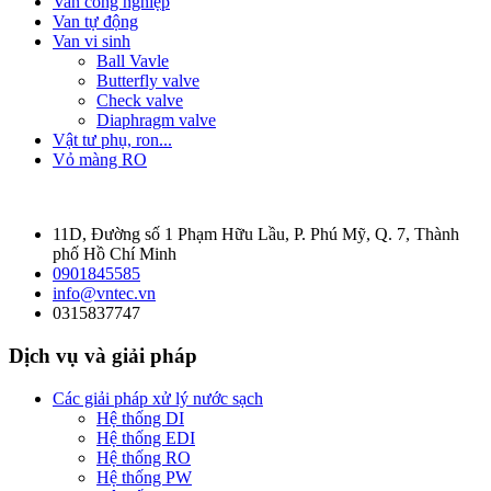
Van công nghiệp
Van tự động
Van vi sinh
Ball Vavle
Butterfly valve
Check valve
Diaphragm valve
Vật tư phụ, ron...
Vỏ màng RO
11D, Đường số 1 Phạm Hữu Lầu, P. Phú Mỹ, Q. 7, Thành
phố Hồ Chí Minh
0901845585
info@vntec.vn
0315837747
Dịch vụ và giải pháp
Các giải pháp xử lý nước sạch
Hệ thống DI
Hệ thống EDI
Hệ thống RO
Hệ thống PW