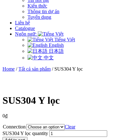
Tin nổi bật
Kiến thức
Thông tin dự án
Tuyển dụng
Liên hệ
Catalogue
Ngôn ngữ:
Tiếng Việt
English
日本語
中文
Home
/
Tất cả sản phẩm
/ SUS304 Y lọc
SUS304 Y lọc
0
₫
Connection
Clear
SUS304 Y lọc quantity