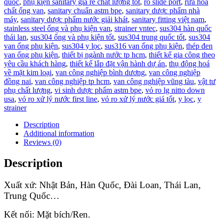
quốc
,
phụ kiện sanitary giá rẻ chất lượng tốt
,
ro slide port
,
rửa hoá
chất ống van
,
sanitary chuẩn astm bpe
,
sanitary dược phẩm nhà
máy
,
sanitary dược phẩm nước giải khát
,
sanitary fitting việt nam
,
stainless steel ống và phụ kiện van
,
strainer vntec
,
sus304 hàn quốc
thái lan
,
sus304 ống và phụ kiện tốt
,
sus304 trung quốc tốt
,
sus304
van ống phụ kiện
,
sus304 y lọc
,
sus316 van ống phụ kiện
,
thép đen
van ống phụ kiện
,
thiết bị ngành nước tp hcm
,
thiết kế gia công theo
yêu cầu khách hàng
,
thiết kế lắp đặt vận hành dự án
,
thụ động hoá
về mặt kim loại
,
van công nghiệp bình dương
,
van công nghiệp
đồng nai
,
van công nghiệp tp hcm
,
van công nghiệp vũng tàu
,
vật tư
phụ chất lượng
,
vi sinh dược phẩm astm bpe
,
vỏ ro lg nitto down
usa
,
vỏ ro xử lý nước first line
,
vỏ ro xử lý nước giá tốt
,
y lọc
,
y
strainer
Description
Additional information
Reviews (0)
Description
Xuất xứ: Nhật Bản, Hàn Quốc, Đài Loan, Thái Lan,
Trung Quốc…
Kết nối: Mặt bích/Ren.