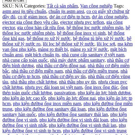
Add to cart
SKU:
N/A
Categories:
Tất cả sản phẩm
,
Van công nghiệp
Tags:
astm ansi jis tiêu chuẩn
,
chuẩn jis astm ansi
,
co cq giấy tờ chứng từ
đầy đủ
,
co tê giảm inox
,
dự án cơ điện tp hcm
,
dự án công nghiệp
,
ejector gia công theo yêu cầu
,
ejector nhựa pvc teflon
,
gia công
ejector
,
gia công hàn cắt rửa ống
,
hệ thống lọc nước nhiễm mặn
,
hệ
thống lọc nước nhiễm phèn
,
hệ thống ống inox vi sinh
,
hệ thống
ống khí gas
,
hệ thống ro xử lý nước
,
hệ thống tủ liện xử lý nước
,
hệ
thống xử lý nước ro
,
lõi lọc hệ thống xử lý nước
,
lõi lọc sợi
,
mạ kẽm
van ống phụ kiện
,
màng ro thiết bị
,
màng ro xử lý nước
,
mặt bích
chuẩn ansi
,
mặt bích chuẩn jis
,
nhà cung cấp sanitary ở việt nam
,
nhà cung cấp toàn quốc
,
nhà máy dược phẩm sanitary
,
nhà thầu cơ
điện bình dương
,
nhà thầu cơ điện đồng nai
,
nhà thầu cơ điện miền
bắc
,
nhà thầu cơ điện miền nam
,
nhà thầu cơ điện miền trung
,
nhà
thầu cơ điện tp hcm
,
nhà thầu cơ điện uy tín
,
nhà thầu cơ điện vũng
tàu
,
nhà thầu phụ chất lượng
,
nhà thầu phụ uy tín
,
nhựa clean pvc
chất lượng
,
nhựa pvc đài loan tại việt nam
,
ống inox ống đúc
,
ống
thép toàn quốc chất lượng
,
passivation
,
phụ kiện áp lực bình dương
,
phụ kiện áp lực cao tốt
,
phụ kiện áp lực đồng nai
,
phụ kiện áp lực tp
hcm
,
phụ kiện đường ống inox miền nam
,
phụ kiện đường ống miền
trung
,
phụ kiện đường ống sanitary đài loan
,
phụ kiện đường ống
sanitary hàn quốc
,
phụ kiện đường ống sanitary thái lan
,
phụ kiện
đường ống vi sinh
,
phụ kiện đường ống vi sinh đài loan
,
phụ kiện
đường ống vi sinh nhật
,
phụ kiện đường ống vi sinh thái lan
,
phụ
kiện đường ống vi sinh tp hcm
,
phụ kiện đường ống vi sinh trung