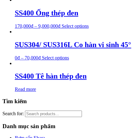
SS400 Ống thép đen
170,000
₫
–
9,000,000
₫
Select options
SUS304/ SUS316L Co hàn vi sinh 45°
0
₫
–
70,000
₫
Select options
SS400 Tê hàn thép đen
Read more
Tìm kiếm
Search for:
Danh mục sản phẩm
Bơm cấp Ebara