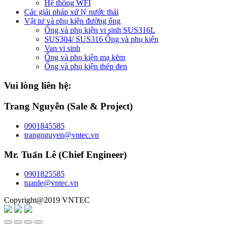
Hệ thống WFI
Các giải pháp xử lý nước thải
Vật tư và phụ kiện đường ống
Ống và phụ kiện vi sinh SUS316L
SUS304/ SUS316 Ống và phụ kiện
Van vi sinh
Ống và phụ kiện mạ kẽm
Ống và phụ kiện thép đen
Vui lòng liên hệ:
Trang Nguyễn (Sale & Project)
0901845585
trangnguyen@vntec.vn
Mr. Tuấn Lê (Chief Engineer)
0901825585
tuanle@vntec.vn
Copyright@2019 VNTEC