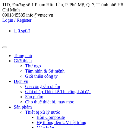
11D, Đường số 1 Phạm Hữu Lầu, P. Phú Mỹ, Q. 7, Thành phố Hồ
Chí Minh
0901845585
info@vntec.vn
Login / Register
0 sp
0₫
Trang chủ
Giới thiệu
Thư ngỏ
Tầm nhìn & Sứ mệnh
Giới thiệu công ty
Dịch vụ
Gia công sản phẩm
Giải pháp Thiết kế-Thi công-Lắt đặt
Sản phẩm
Cho thuê thiết bị, máy móc
Sản phẩm
Thiết bị xử lý nước
Bồn Composite
Hệ thống đèn UV tiệt trùng
Máy bơm