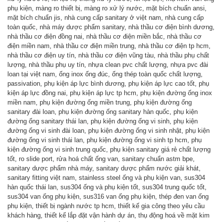
phụ kiện
,
màng ro thiết bị
,
màng ro xử lý nước
,
mặt bích chuẩn ansi
,
mặt bích chuẩn jis
,
nhà cung cấp sanitary ở việt nam
,
nhà cung cấp
toàn quốc
,
nhà máy dược phẩm sanitary
,
nhà thầu cơ điện bình dương
,
nhà thầu cơ điện đồng nai
,
nhà thầu cơ điện miền bắc
,
nhà thầu cơ
điện miền nam
,
nhà thầu cơ điện miền trung
,
nhà thầu cơ điện tp hcm
,
nhà thầu cơ điện uy tín
,
nhà thầu cơ điện vũng tàu
,
nhà thầu phụ chất
lượng
,
nhà thầu phụ uy tín
,
nhựa clean pvc chất lượng
,
nhựa pvc đài
loan tại việt nam
,
ống inox ống đúc
,
ống thép toàn quốc chất lượng
,
passivation
,
phụ kiện áp lực bình dương
,
phụ kiện áp lực cao tốt
,
phụ
kiện áp lực đồng nai
,
phụ kiện áp lực tp hcm
,
phụ kiện đường ống inox
miền nam
,
phụ kiện đường ống miền trung
,
phụ kiện đường ống
sanitary đài loan
,
phụ kiện đường ống sanitary hàn quốc
,
phụ kiện
đường ống sanitary thái lan
,
phụ kiện đường ống vi sinh
,
phụ kiện
đường ống vi sinh đài loan
,
phụ kiện đường ống vi sinh nhật
,
phụ kiện
đường ống vi sinh thái lan
,
phụ kiện đường ống vi sinh tp hcm
,
phụ
kiện đường ống vi sinh trung quốc
,
phụ kiện sanitary giá rẻ chất lượng
tốt
,
ro slide port
,
rửa hoá chất ống van
,
sanitary chuẩn astm bpe
,
sanitary dược phẩm nhà máy
,
sanitary dược phẩm nước giải khát
,
sanitary fitting việt nam
,
stainless steel ống và phụ kiện van
,
sus304
hàn quốc thái lan
,
sus304 ống và phụ kiện tốt
,
sus304 trung quốc tốt
,
sus304 van ống phụ kiện
,
sus316 van ống phụ kiện
,
thép đen van ống
phụ kiện
,
thiết bị ngành nước tp hcm
,
thiết kế gia công theo yêu cầu
khách hàng
,
thiết kế lắp đặt vận hành dự án
,
thụ động hoá về mặt kim