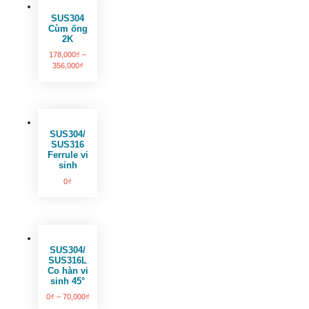
SUS304
Cùm ống
2K
178,000
₫
–
356,000
₫
SUS304/
SUS316
Ferrule vi
sinh
0
₫
SUS304/
SUS316L
Co hàn vi
sinh 45°
0
₫
–
70,000
₫