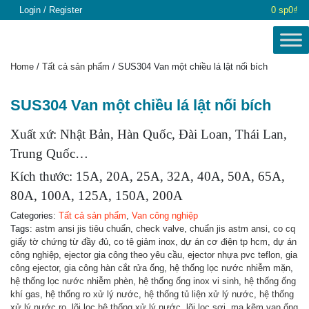
Login / Register
0 sp
0₫
Home
/
Tất cả sản phẩm
/ SUS304 Van một chiều lá lật nối bích
SUS304 Van một chiều lá lật nối bích
Xuất xứ: Nhật Bản, Hàn Quốc, Đài Loan, Thái Lan,
Trung Quốc…
Kích thước: 15A, 20A, 25A, 32A, 40A, 50A, 65A,
80A, 100A, 125A, 150A, 200A
Categories:
Tất cả sản phẩm
,
Van công nghiệp
Tags:
astm ansi jis tiêu chuẩn
,
check valve
,
chuẩn jis astm ansi
,
co cq
giấy tờ chứng từ đầy đủ
,
co tê giảm inox
,
dự án cơ điện tp hcm
,
dự án
công nghiệp
,
ejector gia công theo yêu cầu
,
ejector nhựa pvc teflon
,
gia
công ejector
,
gia công hàn cắt rửa ống
,
hệ thống lọc nước nhiễm mặn
,
hệ thống lọc nước nhiễm phèn
,
hệ thống ống inox vi sinh
,
hệ thống ống
khí gas
,
hệ thống ro xử lý nước
,
hệ thống tủ liện xử lý nước
,
hệ thống
xử lý nước ro
,
lõi lọc hệ thống xử lý nước
,
lõi lọc sợi
,
mạ kẽm van ống