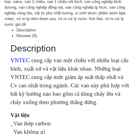
loại
,
valve
,
van 1 chiều
,
van 1 chiều nối bích
,
van công nghiệp bình
dương
,
van công nghiệp đồng nai
,
van công nghiệp tp hcm
,
van công
nghiệp vũng tàu
,
vật tư phụ chất lượng
,
vi sinh dược phẩm astm bpe
,
vntec
,
vỏ ro lg nitto down usa
,
vỏ ro xử lý nước first line
,
vỏ ro xử lý
nước giá tốt
Description
Reviews (0)
Description
VNTEC
cung cấp van một chiều với nhiều loại cấu
hình, xuất xứ và vật liệu khác nhau. Những loại
VNTEC cung cấp mức giảm áp suất thấp nhất và
Cv cao nhất trong ngành. Các van này phù hợp với
bất kỳ hướng nào bao gồm cả dòng chảy lên và
chảy xuống theo phương thẳng đứng.
Vật liệu
_Van thép carbon
_Van không gỉ