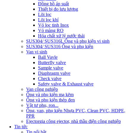
Đồng hồ áp suất
Thiết bị đo lưu lượng
Lõi lọc
Lõi lọc khí
Vỏ lọc tinh Inox
Vỏ màng RO
Hóa chất xử lý nước thải
SUS304/ SUS316L Ống và phụ kiện vi sinh
SUS304/ SUS316 Ống và phụ kiện
Van vi sinh
Ball Vavle
Butterfly valve
Sample valve
Diaphragm valve
Check valve
Safety valve & Exhaust valve
Van công nghiệp
Ống và phụ kiện mạ kẽm
Ống và phụ kiện thép đen
Vật tư phụ, ron...
Ống, van, phụ kiện Nhựa PVC, Clean PVC, HDPE,
PPR
Ejector
gia công ejector, nhà thầu điện công nghiệp
Tin tức
Tin nổi bật