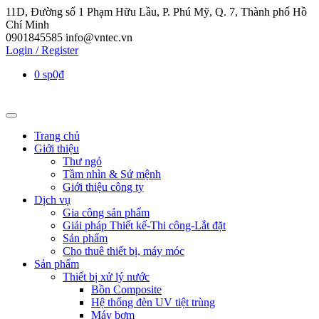
11D, Đường số 1 Phạm Hữu Lầu, P. Phú Mỹ, Q. 7, Thành phố Hồ
Chí Minh
0901845585
info@vntec.vn
Login / Register
0 sp
0₫
Trang chủ
Giới thiệu
Thư ngỏ
Tầm nhìn & Sứ mệnh
Giới thiệu công ty
Dịch vụ
Gia công sản phẩm
Giải pháp Thiết kế-Thi công-Lắt đặt
Sản phẩm
Cho thuê thiết bị, máy móc
Sản phẩm
Thiết bị xử lý nước
Bồn Composite
Hệ thống đèn UV tiệt trùng
Máy bơm