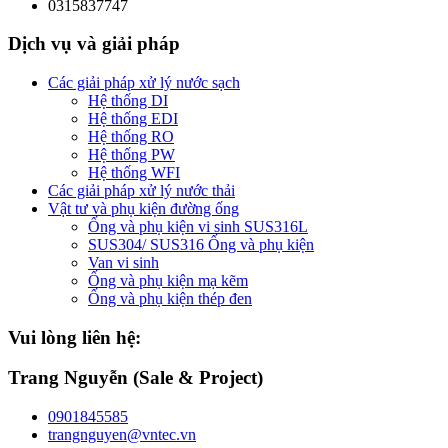
0315837747
Dịch vụ và giải pháp
Các giải pháp xử lý nước sạch
Hệ thống DI
Hệ thống EDI
Hệ thống RO
Hệ thống PW
Hệ thống WFI
Các giải pháp xử lý nước thải
Vật tư và phụ kiện đường ống
Ống và phụ kiện vi sinh SUS316L
SUS304/ SUS316 Ống và phụ kiện
Van vi sinh
Ống và phụ kiện mạ kẽm
Ống và phụ kiện thép đen
Vui lòng liên hệ:
Trang Nguyễn (Sale & Project)
0901845585
trangnguyen@vntec.vn