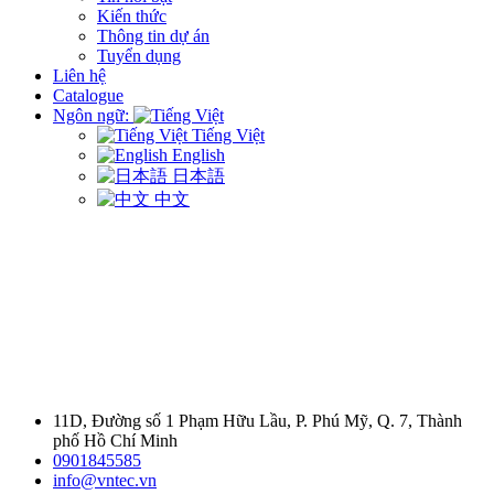
Kiến thức
Thông tin dự án
Tuyển dụng
Liên hệ
Catalogue
Ngôn ngữ:
Tiếng Việt
English
日本語
中文
11D, Đường số 1 Phạm Hữu Lầu, P. Phú Mỹ, Q. 7, Thành
phố Hồ Chí Minh
0901845585
info@vntec.vn