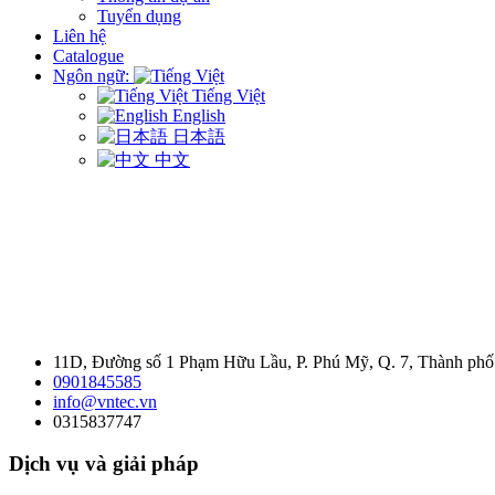
Tuyển dụng
Liên hệ
Catalogue
Ngôn ngữ:
Tiếng Việt
English
日本語
中文
11D, Đường số 1 Phạm Hữu Lầu, P. Phú Mỹ, Q. 7, Thành ph
0901845585
info@vntec.vn
0315837747
Dịch vụ và giải pháp