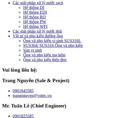
Các giải pháp xử lý nước sạch
Hệ thống DI
Hệ thống EDI
Hệ thống RO
Hệ thống PW
Hệ thống WFI
Các giải pháp xử lý nước thải
Vật tư và phụ kiện đường ống
Ống và phụ kiện vi sinh SUS316L
SUS304/ SUS316 Ống và phụ kiện
Van vi sinh
Ống và phụ kiện mạ kẽm
Ống và phụ kiện thép đen
Vui lòng liên hệ:
Trang Nguyễn (Sale & Project)
0901845585
trangnguyen@vntec.vn
Mr. Tuấn Lê (Chief Engineer)
0901825585