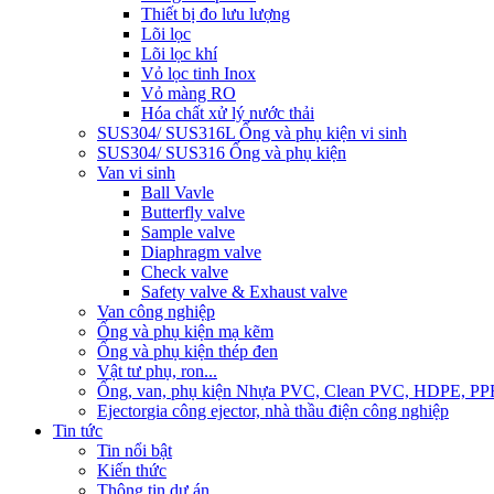
Thiết bị đo lưu lượng
Lõi lọc
Lõi lọc khí
Vỏ lọc tinh Inox
Vỏ màng RO
Hóa chất xử lý nước thải
SUS304/ SUS316L Ống và phụ kiện vi sinh
SUS304/ SUS316 Ống và phụ kiện
Van vi sinh
Ball Vavle
Butterfly valve
Sample valve
Diaphragm valve
Check valve
Safety valve & Exhaust valve
Van công nghiệp
Ống và phụ kiện mạ kẽm
Ống và phụ kiện thép đen
Vật tư phụ, ron...
Ống, van, phụ kiện Nhựa PVC, Clean PVC, HDPE, PP
Ejector
gia công ejector, nhà thầu điện công nghiệp
Tin tức
Tin nổi bật
Kiến thức
Thông tin dự án