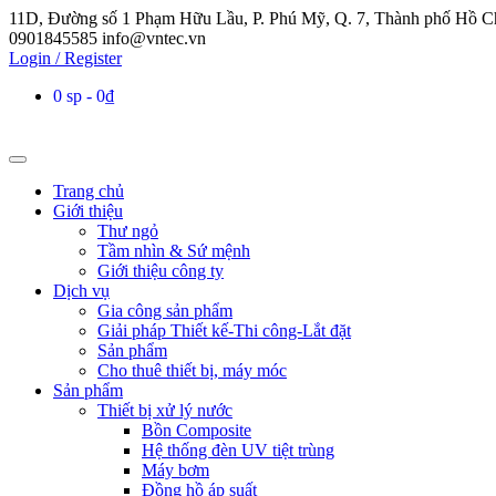
11D, Đường số 1 Phạm Hữu Lầu, P. Phú Mỹ, Q. 7, Thành phố Hồ C
0901845585
info@vntec.vn
Login / Register
0 sp
0₫
Trang chủ
Giới thiệu
Thư ngỏ
Tầm nhìn & Sứ mệnh
Giới thiệu công ty
Dịch vụ
Gia công sản phẩm
Giải pháp Thiết kế-Thi công-Lắt đặt
Sản phẩm
Cho thuê thiết bị, máy móc
Sản phẩm
Thiết bị xử lý nước
Bồn Composite
Hệ thống đèn UV tiệt trùng
Máy bơm
Đồng hồ áp suất