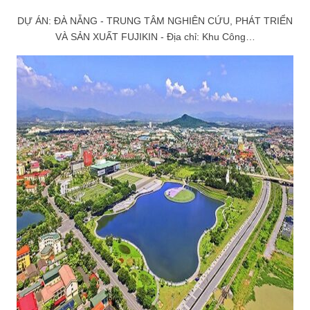
DỰ ÁN: ĐÀ NẴNG - TRUNG TÂM NGHIÊN CỨU, PHÁT TRIỂN
VÀ SẢN XUẤT FUJIKIN - Địa chỉ: Khu Công…