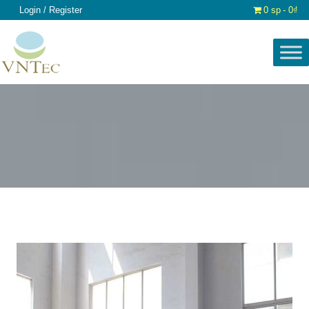
Login / Register
0 sp
0₫