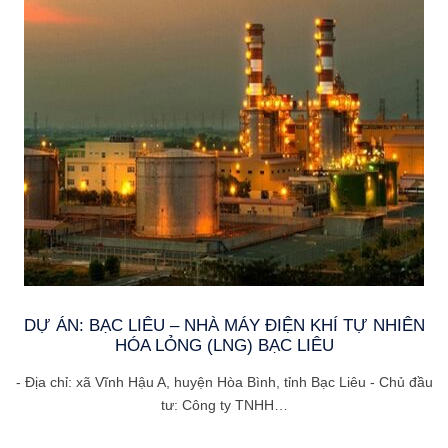
DỰ ÁN: BẠC LIÊU – NHÀ MÁY ĐIỆN KHÍ TỰ NHIÊN
HÓA LỎNG (LNG) BẠC LIÊU
- Địa chỉ: xã Vĩnh Hậu A, huyện Hòa Bình, tỉnh Bạc Liêu - Chủ đầu
tư: Công ty TNHH…