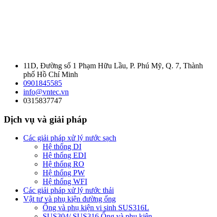
11D, Đường số 1 Phạm Hữu Lầu, P. Phú Mỹ, Q. 7, Thành
phố Hồ Chí Minh
0901845585
info@vntec.vn
0315837747
Dịch vụ và giải pháp
Các giải pháp xử lý nước sạch
Hệ thống DI
Hệ thống EDI
Hệ thống RO
Hệ thống PW
Hệ thống WFI
Các giải pháp xử lý nước thải
Vật tư và phụ kiện đường ống
Ống và phụ kiện vi sinh SUS316L
SUS304/ SUS316 Ống và phụ kiện