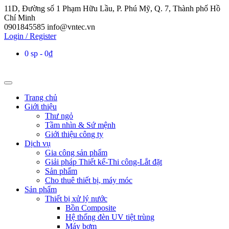
11D, Đường số 1 Phạm Hữu Lầu, P. Phú Mỹ, Q. 7, Thành phố Hồ
Chí Minh
0901845585
info@vntec.vn
Login / Register
0 sp
0₫
Trang chủ
Giới thiệu
Thư ngỏ
Tầm nhìn & Sứ mệnh
Giới thiệu công ty
Dịch vụ
Gia công sản phẩm
Giải pháp Thiết kế-Thi công-Lắt đặt
Sản phẩm
Cho thuê thiết bị, máy móc
Sản phẩm
Thiết bị xử lý nước
Bồn Composite
Hệ thống đèn UV tiệt trùng
Máy bơm