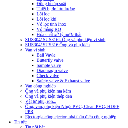
Đồng hồ áp suất
Thiết bị đo lưu lượng
Lõi lọc
Lõi lọc khí
Vỏ lọc tinh Inox
Vỏ màng RO
Hóa chất xử lý nước thải
SUS304/ SUS316L Ống và phụ kiện vi sinh
SUS304/ SUS316 Ống và phụ kiện
Van vi sinh
Ball Vavle
Butterfly valve
Sample valve
Diaphragm valve
Check valve
Safety valve & Exhaust valve
Van công nghiệp
Ống và phụ kiện mạ kẽm
Ống và phụ kiện thép đen
Vật tư phụ, ron...
Ống, van, phụ kiện Nhựa PVC, Clean PVC, HDPE,
PPR
Ejector
gia công ejector, nhà thầu điện công nghiệp
Tin tức
Tin nổi bật