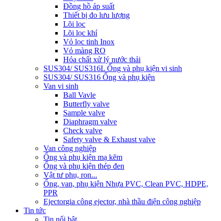
Đồng hồ áp suất
Thiết bị đo lưu lượng
Lõi lọc
Lõi lọc khí
Vỏ lọc tinh Inox
Vỏ màng RO
Hóa chất xử lý nước thải
SUS304/ SUS316L Ống và phụ kiện vi sinh
SUS304/ SUS316 Ống và phụ kiện
Van vi sinh
Ball Vavle
Butterfly valve
Sample valve
Diaphragm valve
Check valve
Safety valve & Exhaust valve
Van công nghiệp
Ống và phụ kiện mạ kẽm
Ống và phụ kiện thép đen
Vật tư phụ, ron...
Ống, van, phụ kiện Nhựa PVC, Clean PVC, HDPE,
PPR
Ejector
gia công ejector, nhà thầu điện công nghiệp
Tin tức
Tin nổi bật