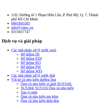
11D, Đường số 1 Phạm Hữu Lầu, P. Phú Mỹ, Q. 7, Thành
phố Hồ Chí Minh
0901845585
info@vntec.vn
0315837747
Dịch vụ và giải pháp
Các giải pháp xử lý nước sạch
Hệ thống DI
Hệ thống EDI
Hệ thống RO
Hệ thống PW
Hệ thống WFI
Các giải pháp xử lý nước thải
Vật tư và phụ kiện đường ống
Ống và phụ kiện vi sinh SUS316L
SUS304/ SUS316 Ống và phụ kiện
Van vi sinh
Ống và phụ kiện mạ kẽm
Ống và phụ kiện thép đen