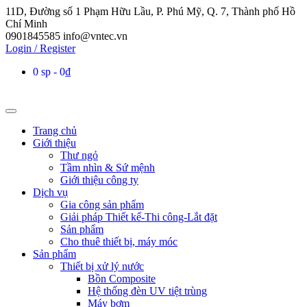
11D, Đường số 1 Phạm Hữu Lầu, P. Phú Mỹ, Q. 7, Thành phố Hồ
Chí Minh
0901845585
info@vntec.vn
Login / Register
0 sp
0₫
Trang chủ
Giới thiệu
Thư ngỏ
Tầm nhìn & Sứ mệnh
Giới thiệu công ty
Dịch vụ
Gia công sản phẩm
Giải pháp Thiết kế-Thi công-Lắt đặt
Sản phẩm
Cho thuê thiết bị, máy móc
Sản phẩm
Thiết bị xử lý nước
Bồn Composite
Hệ thống đèn UV tiệt trùng
Máy bơm