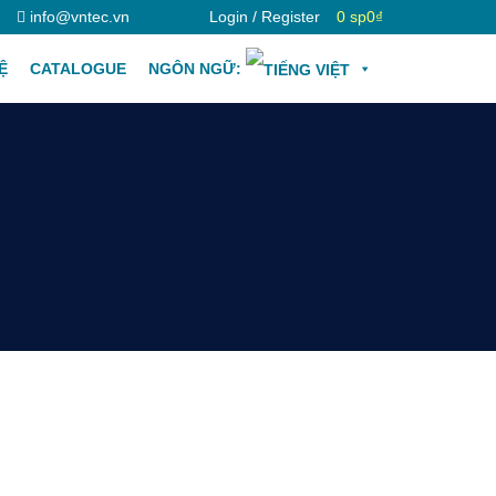
info@vntec.vn
Login / Register
0 sp
0₫
Ệ
CATALOGUE
NGÔN NGỮ: