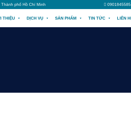
, Thành phố Hồ Chí Minh
0901845585
I THIỆU
DỊCH VỤ
SẢN PHẨM
TIN TỨC
LIÊN H