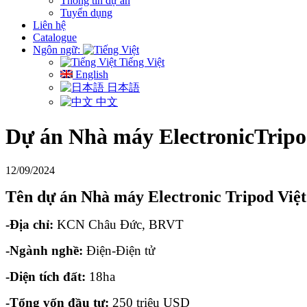
Thông tin dự án
Tuyển dụng
Liên hệ
Catalogue
Ngôn ngữ:
Tiếng Việt
English
日本語
中文
Dự án Nhà máy ElectronicTrip
12/09/2024
Tên dự án Nhà máy Electronic Tripod Việ
-Địa chỉ:
KCN Châu Đức, BRVT
-Ngành nghề:
Điện-Điện tử
-Diện tích đất:
18ha
-Tổng vốn đầu tư:
250 triệu USD