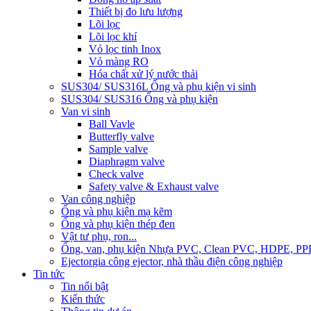
Thiết bị đo lưu lượng
Lõi lọc
Lõi lọc khí
Vỏ lọc tinh Inox
Vỏ màng RO
Hóa chất xử lý nước thải
SUS304/ SUS316L Ống và phụ kiện vi sinh
SUS304/ SUS316 Ống và phụ kiện
Van vi sinh
Ball Vavle
Butterfly valve
Sample valve
Diaphragm valve
Check valve
Safety valve & Exhaust valve
Van công nghiệp
Ống và phụ kiện mạ kẽm
Ống và phụ kiện thép đen
Vật tư phụ, ron...
Ống, van, phụ kiện Nhựa PVC, Clean PVC, HDPE, PP
Ejector
gia công ejector, nhà thầu điện công nghiệp
Tin tức
Tin nổi bật
Kiến thức