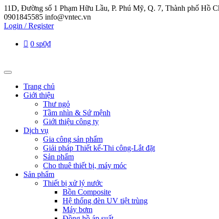
11D, Đường số 1 Phạm Hữu Lầu, P. Phú Mỹ, Q. 7, Thành phố Hồ C
0901845585
info@vntec.vn
Login / Register
0 sp
0₫
Trang chủ
Giới thiệu
Thư ngỏ
Tầm nhìn & Sứ mệnh
Giới thiệu công ty
Dịch vụ
Gia công sản phẩm
Giải pháp Thiết kế-Thi công-Lắt đặt
Sản phẩm
Cho thuê thiết bị, máy móc
Sản phẩm
Thiết bị xử lý nước
Bồn Composite
Hệ thống đèn UV tiệt trùng
Máy bơm
Đồng hồ áp suất