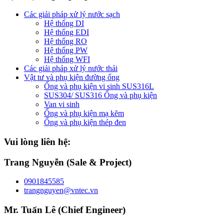
Các giải pháp xử lý nước sạch
Hệ thống DI
Hệ thống EDI
Hệ thống RO
Hệ thống PW
Hệ thống WFI
Các giải pháp xử lý nước thải
Vật tư và phụ kiện đường ống
Ống và phụ kiện vi sinh SUS316L
SUS304/ SUS316 Ống và phụ kiện
Van vi sinh
Ống và phụ kiện mạ kẽm
Ống và phụ kiện thép đen
Vui lòng liên hệ:
Trang Nguyễn (Sale & Project)
0901845585
trangnguyen@vntec.vn
Mr. Tuấn Lê (Chief Engineer)