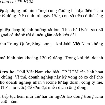
m báo chí TP HCM
iệp áp dụng mô hình “một cung đường hai địa điểm” cho
ỷ đồng. Nếu tính tới ngày 15/9, con số trên có thể tăng
ghiệp đang bị ảnh hưởng rất lớn. Theo bà Uyên, sau 30
ại có thể sẽ rời đi nếu giãn cách kéo dài.
c như Trung Quốc, Singapore… khi Jabil Việt Nam không
o mô hình này khoảng 120 tỷ đồng. Trong khi đó, doanh
 trợ họ.
Jabil Việt Nam cho biết, TP HCM cần linh hoạt
m chủng. Vì thế, doanh nghiệp này kỳ vọng có cơ chế cho
cho doanh nghiệp nhận vaccine từ tập đoàn, công ty mẹ.
o (TP Thủ Đức) để sớm đạt miễn dịch cộng đồng.
 tiếp tục tiêm mũi thứ hai thì người lao động trong Khu
 cuối năm.