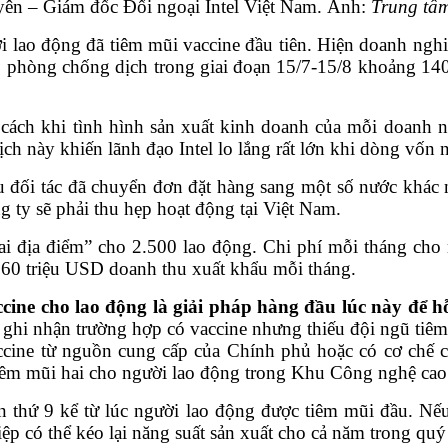
ên – Giám đốc Đối ngoại Intel Việt Nam. Ảnh:
Trung tâ
 lao động đã tiêm mũi vaccine đầu tiên. Hiện doanh ngh
 phòng chống dịch trong giai đoạn 15/7-15/8 khoảng 140 t
ách khi tình hình sản xuất kinh doanh của mỗi doanh n
này khiến lãnh đạo Intel lo lắng rất lớn khi dòng vốn ngo
ều đối tác đã chuyển đơn đặt hàng sang một số nước khá
ng ty sẽ phải thu hẹp hoạt động tại Việt Nam.
i địa điểm” cho 2.500 lao động. Chi phí mỗi tháng ch
 60 triệu USD doanh thu xuất khẩu mỗi tháng.
ine cho lao động là giải pháp hàng đầu lúc này để hỗ
ghi nhận trường hợp có vaccine nhưng thiếu đội ngũ tiê
vaccine từ nguồn cung cấp của Chính phủ hoặc có cơ chế 
tiêm mũi hai cho người lao động trong Khu Công nghệ ca
ần thứ 9 kể từ lúc người lao động được tiêm mũi đầu. Nếu
p có thể kéo lại năng suất sản xuất cho cả năm trong quý