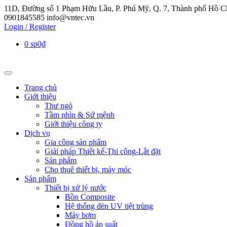
11D, Đường số 1 Phạm Hữu Lầu, P. Phú Mỹ, Q. 7, Thành phố Hồ C
0901845585
info@vntec.vn
Login / Register
0 sp
0₫
Trang chủ
Giới thiệu
Thư ngỏ
Tầm nhìn & Sứ mệnh
Giới thiệu công ty
Dịch vụ
Gia công sản phẩm
Giải pháp Thiết kế-Thi công-Lắt đặt
Sản phẩm
Cho thuê thiết bị, máy móc
Sản phẩm
Thiết bị xử lý nước
Bồn Composite
Hệ thống đèn UV tiệt trùng
Máy bơm
Đồng hồ áp suất