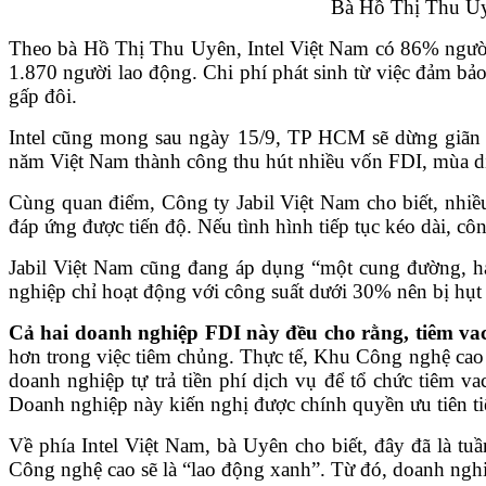
Bà Hồ Thị Thu Uy
Theo bà Hồ Thị Thu Uyên, Intel Việt Nam có 86% người
1.870 người lao động. Chi phí phát sinh từ việc đảm bảo
gấp đôi.
Intel cũng mong sau ngày 15/9, TP HCM sẽ dừng giãn c
năm Việt Nam thành công thu hút nhiều vốn FDI, mùa dịch 
Cùng quan điểm, Công ty Jabil Việt Nam cho biết, nhi
đáp ứng được tiến độ. Nếu tình hình tiếp tục kéo dài, cô
Jabil Việt Nam cũng đang áp dụng “một cung đường, ha
nghiệp chỉ hoạt động với công suất dưới 30% nên bị hụt
Cả hai doanh nghiệp FDI này đều cho rằng, tiêm vacc
hơn trong việc tiêm chủng. Thực tế, Khu Công nghệ cao 
doanh nghiệp tự trả tiền phí dịch vụ để tổ chức tiêm 
Doanh nghiệp này kiến nghị được chính quyền ưu tiên 
Về phía Intel Việt Nam, bà Uyên cho biết, đây đã là tu
Công nghệ cao sẽ là “lao động xanh”. Từ đó, doanh nghiệ