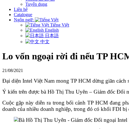
Tuyển dụng
Liên hệ
Catalogue
Ngôn ngữ:
Tiếng Việt
English
日本語
中文
Lo vốn ngoại rời đi nếu TP HCM
21/08/2021
Đại diện Intel Việt Nam mong TP HCM dừng giãn cách sau
Ý kiến trên được bà Hồ Thị Thu Uyên – Giám đốc Đối ng
Cuộc gặp này diễn ra trong bối cảnh TP HCM đang phải 
doanh của nhiều doanh nghiệp, trong đó có khối FDI bị 