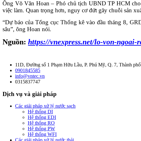
Ông Võ Văn Hoan – Phó chủ tịch UBND TP HCM cho biết
việc làm. Quan trọng hơn, nguy cơ đứt gãy chuỗi sản xuấ
“Dự báo của Tổng cục Thống kê vào đầu tháng 8, GRDP
sâu”, ông Hoan nói.
Nguồn:
https://vnexpress.net/lo-von-ngoai
11D, Đường số 1 Phạm Hữu Lầu, P. Phú Mỹ, Q. 7, Thành ph
0901845585
info@vntec.vn
0315837747
Dịch vụ và giải pháp
Các giải pháp xử lý nước sạch
Hệ thống DI
Hệ thống EDI
Hệ thống RO
Hệ thống PW
Hệ thống WFI
Các giải pháp xử lý nước thải