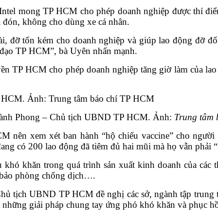
ntel mong TP HCM cho phép doanh nghiệp được thí điểm 
ưa đón, không cho dùng xe cá nhân.
i, đỡ tốn kém cho doanh nghiệp và giúp lao động đỡ đối 
h đạo TP HCM”, bà Uyên nhấn mạnh.
ền TP HCM cho phép doanh nghiệp tăng giờ làm của lao 
ành Phong – Chủ tịch UBND TP HCM. Ảnh:
Trung tâm
 nên xem xét ban hành “hộ chiếu vaccine” cho người l
ang có 200 lao động đã tiêm đủ hai mũi mà họ vẫn phải “m
khó khăn trong quá trình sản xuất kinh doanh của các t
 bảo phòng chống dịch….
ủ tịch UBND TP HCM đề nghị các sở, ngành tập trung t
à những giải pháp chung tay ứng phó khó khăn và phục hồi