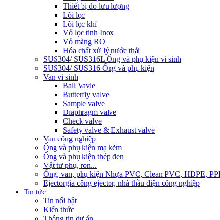
Thiết bị đo lưu lượng
Lõi lọc
Lõi lọc khí
Vỏ lọc tinh Inox
Vỏ màng RO
Hóa chất xử lý nước thải
SUS304/ SUS316L Ống và phụ kiện vi sinh
SUS304/ SUS316 Ống và phụ kiện
Van vi sinh
Ball Vavle
Butterfly valve
Sample valve
Diaphragm valve
Check valve
Safety valve & Exhaust valve
Van công nghiệp
Ống và phụ kiện mạ kẽm
Ống và phụ kiện thép đen
Vật tư phụ, ron...
Ống, van, phụ kiện Nhựa PVC, Clean PVC, HDPE, PP
Ejector
gia công ejector, nhà thầu điện công nghiệp
Tin tức
Tin nổi bật
Kiến thức
Thông tin dự án