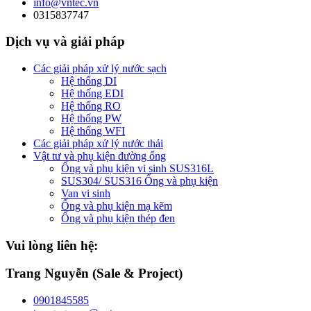
info@vntec.vn
0315837747
Dịch vụ và giải pháp
Các giải pháp xử lý nước sạch
Hệ thống DI
Hệ thống EDI
Hệ thống RO
Hệ thống PW
Hệ thống WFI
Các giải pháp xử lý nước thải
Vật tư và phụ kiện đường ống
Ống và phụ kiện vi sinh SUS316L
SUS304/ SUS316 Ống và phụ kiện
Van vi sinh
Ống và phụ kiện mạ kẽm
Ống và phụ kiện thép đen
Vui lòng liên hệ:
Trang Nguyễn (Sale & Project)
0901845585