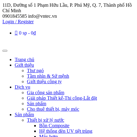
11D, Đường số 1 Phạm Hữu Lầu, P. Phú Mỹ, Q. 7, Thành phố Hồ
Chí Minh
0901845585
info@vntec.vn
Login / Register
0 sp
0₫
Trang chủ
Giới thiệu
Thư ngỏ
Tầm nhìn & Sứ mệnh
Giới thiệu công ty
Dịch vụ
Gia công sản phẩm
Giải pháp Thiết kế-Thi công-Lắt đặt
Sản phẩm
Cho thuê thiết bị, máy móc
Sản phẩm
Thiết bị xử lý nước
Bồn Composite
Hệ thống đèn UV tiệt trùng
Máy bơm