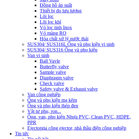
Đồng hồ áp suất
Thiết bị đo lưu lượng
Lõi lọc
Lõi lọc khí
Vỏ lọc tinh Inox
Vỏ màng RO
Hóa chất xử lý nước thải
SUS304/ SUS316L Ống và phụ kiện vi sinh
SUS304/ SUS316 Ống và phụ kiện
Van vi sinh
Ball Vavle
Butterfly valve
Sample valve
Diaphragm valve
Check valve
Safety valve & Exhaust valve
Van công nghiệp
Ống và phụ kiện mạ kẽm
Ống và phụ kiện thép đen
Vật tư phụ, ron...
Ống, van, phụ kiện Nhựa PVC, Clean PVC, HDPE,
PPR
Ejector
gia công ejector, nhà thầu điện công nghiệp
Tin tức