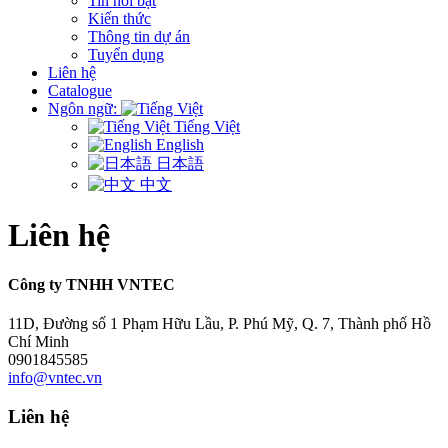
Tin nổi bật
Kiến thức
Thông tin dự án
Tuyển dụng
Liên hệ
Catalogue
Ngôn ngữ:
Tiếng Việt
English
日本語
中文
Liên hệ
Công ty TNHH VNTEC
11D, Đường số 1 Phạm Hữu Lầu, P. Phú Mỹ, Q. 7, Thành phố Hồ
Chí Minh
0901845585
info@vntec.vn
Liên hệ