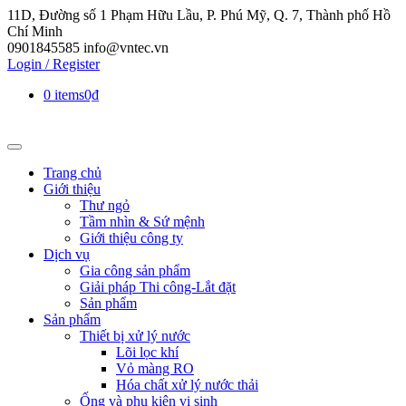
11D, Đường số 1 Phạm Hữu Lầu, P. Phú Mỹ, Q. 7, Thành phố Hồ
Chí Minh
0901845585
info@vntec.vn
Login / Register
0 items
0₫
Trang chủ
Giới thiệu
Thư ngỏ
Tầm nhìn & Sứ mệnh
Giới thiệu công ty
Dịch vụ
Gia công sản phẩm
Giải pháp Thi công-Lắt đặt
Sản phẩm
Sản phẩm
Thiết bị xử lý nước
Lõi lọc khí
Vỏ màng RO
Hóa chất xử lý nước thải
Ống và phụ kiện vi sinh