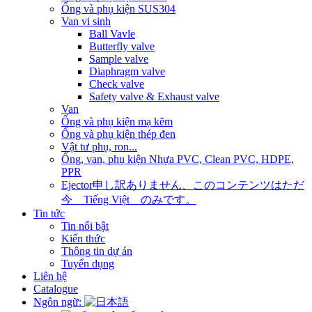
Ống và phụ kiện SUS304
Van vi sinh
Ball Vavle
Butterfly valve
Sample valve
Diaphragm valve
Check valve
Safety valve & Exhaust valve
Van
Ống và phụ kiện mạ kẽm
Ống và phụ kiện thép đen
Vật tư phụ, ron...
Ống, van, phụ kiện Nhựa PVC, Clean PVC, HDPE,
PPR
Ejector
申し訳ありません、このコンテンツはただ
今 Tiếng Việt のみです。
Tin tức
Tin nổi bật
Kiến thức
Thông tin dự án
Tuyển dụng
Liên hệ
Catalogue
Ngôn ngữ: