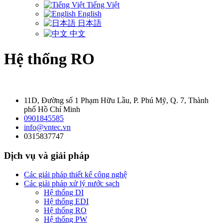
Tiếng Việt
English
日本語
中文
Hệ thống RO
11D, Đường số 1 Phạm Hữu Lầu, P. Phú Mỹ, Q. 7, Thành
phố Hồ Chí Minh
0901845585
info@vntec.vn
0315837747
Dịch vụ và giải pháp
Các giải pháp thiết kế công nghệ
Các giải pháp xử lý nước sạch
Hệ thống DI
Hệ thống EDI
Hệ thống RO
Hệ thống PW