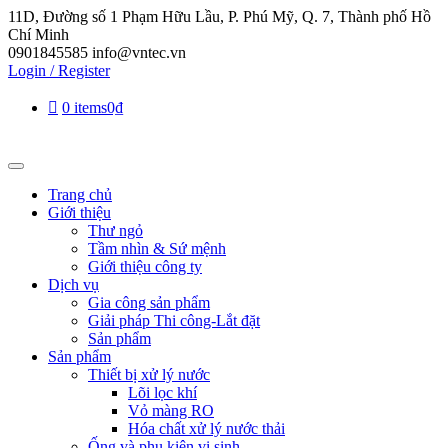
11D, Đường số 1 Phạm Hữu Lầu, P. Phú Mỹ, Q. 7, Thành phố Hồ
Chí Minh
0901845585
info@vntec.vn
Login / Register
0 items
0₫
Trang chủ
Giới thiệu
Thư ngỏ
Tầm nhìn & Sứ mệnh
Giới thiệu công ty
Dịch vụ
Gia công sản phẩm
Giải pháp Thi công-Lắt đặt
Sản phẩm
Sản phẩm
Thiết bị xử lý nước
Lõi lọc khí
Vỏ màng RO
Hóa chất xử lý nước thải
Ống và phụ kiện vi sinh