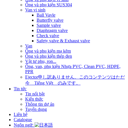
Ống và phụ kiện SUS304
Van vi sinh
Ball Vavle
Butterfly valve
Sample valve
Diaphragm valve
Check valve
Safety valve & Exhaust valve
Van
Ống và phụ kiện mạ kẽm
Ống và phụ kiện thép đen
Vật tư phụ, ron...
Ống, van, phụ kiện Nhựa PVC, Clean PVC, HDPE,
PPR
Ejector
申し訳ありません、このコンテンツはただ
今 Tiếng Việt のみです。
Tin tức
Tin nổi bật
Kiến thức
Thông tin dự án
Tuyển dụng
Liên hệ
Catalogue
Ngôn ngữ: