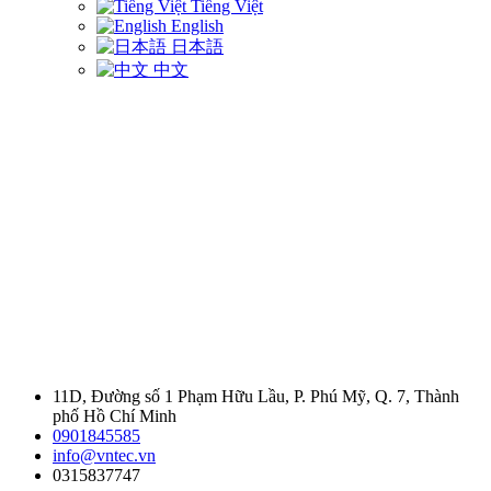
Tiếng Việt
English
日本語
中文
11D, Đường số 1 Phạm Hữu Lầu, P. Phú Mỹ, Q. 7, Thành
phố Hồ Chí Minh
0901845585
info@vntec.vn
0315837747