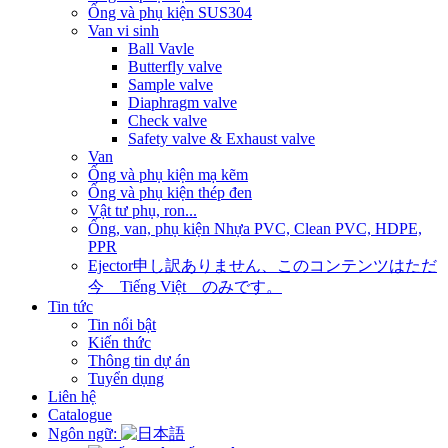
Ống và phụ kiện SUS304
Van vi sinh
Ball Vavle
Butterfly valve
Sample valve
Diaphragm valve
Check valve
Safety valve & Exhaust valve
Van
Ống và phụ kiện mạ kẽm
Ống và phụ kiện thép đen
Vật tư phụ, ron...
Ống, van, phụ kiện Nhựa PVC, Clean PVC, HDPE,
PPR
Ejector
申し訳ありません、このコンテンツはただ
今 Tiếng Việt のみです。
Tin tức
Tin nổi bật
Kiến thức
Thông tin dự án
Tuyển dụng
Liên hệ
Catalogue
Ngôn ngữ: