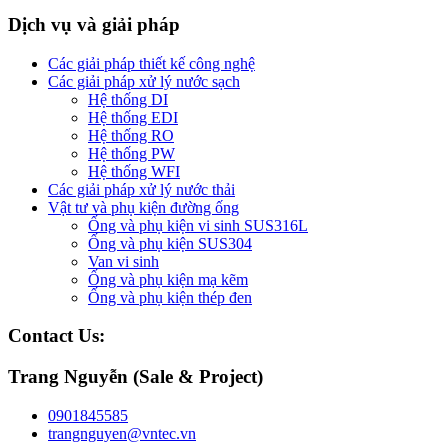
Dịch vụ và giải pháp
Các giải pháp thiết kế công nghệ
Các giải pháp xử lý nước sạch
Hệ thống DI
Hệ thống EDI
Hệ thống RO
Hệ thống PW
Hệ thống WFI
Các giải pháp xử lý nước thải
Vật tư và phụ kiện đường ống
Ống và phụ kiện vi sinh SUS316L
Ống và phụ kiện SUS304
Van vi sinh
Ống và phụ kiện mạ kẽm
Ống và phụ kiện thép đen
Contact Us:
Trang Nguyễn (Sale & Project)
0901845585
trangnguyen@vntec.vn