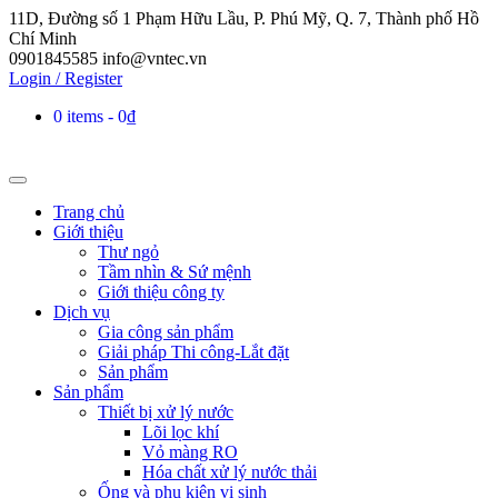
11D, Đường số 1 Phạm Hữu Lầu, P. Phú Mỹ, Q. 7, Thành phố Hồ
Chí Minh
0901845585
info@vntec.vn
Login / Register
0 items
0₫
Trang chủ
Giới thiệu
Thư ngỏ
Tầm nhìn & Sứ mệnh
Giới thiệu công ty
Dịch vụ
Gia công sản phẩm
Giải pháp Thi công-Lắt đặt
Sản phẩm
Sản phẩm
Thiết bị xử lý nước
Lõi lọc khí
Vỏ màng RO
Hóa chất xử lý nước thải
Ống và phụ kiện vi sinh