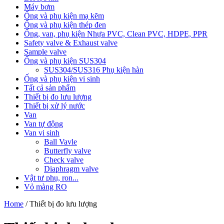
Máy bơm
Ống và phụ kiện mạ kẽm
Ống và phụ kiện thép đen
Ống, van, phụ kiện Nhựa PVC, Clean PVC, HDPE, PPR
Safety valve & Exhaust valve
Sample valve
Ống và phụ kiện SUS304
SUS304/SUS316 Phụ kiện hàn
Ống và phụ kiện vi sinh
Tất cả sản phẩm
Thiết bị đo lưu lượng
Thiết bị xử lý nước
Van
Van tự động
Van vi sinh
Ball Vavle
Butterfly valve
Check valve
Diaphragm valve
Vật tư phụ, ron...
Vỏ màng RO
Home
/ Thiết bị đo lưu lượng