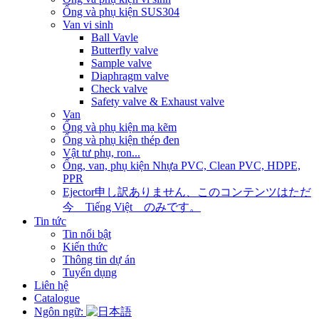
Ống và phụ kiện SUS304
Van vi sinh
Ball Vavle
Butterfly valve
Sample valve
Diaphragm valve
Check valve
Safety valve & Exhaust valve
Van
Ống và phụ kiện mạ kẽm
Ống và phụ kiện thép đen
Vật tư phụ, ron...
Ống, van, phụ kiện Nhựa PVC, Clean PVC, HDPE,
PPR
Ejector
申し訳ありません、このコンテンツはただ
今 Tiếng Việt のみです。
Tin tức
Tin nổi bật
Kiến thức
Thông tin dự án
Tuyển dụng
Liên hệ
Catalogue
Ngôn ngữ: