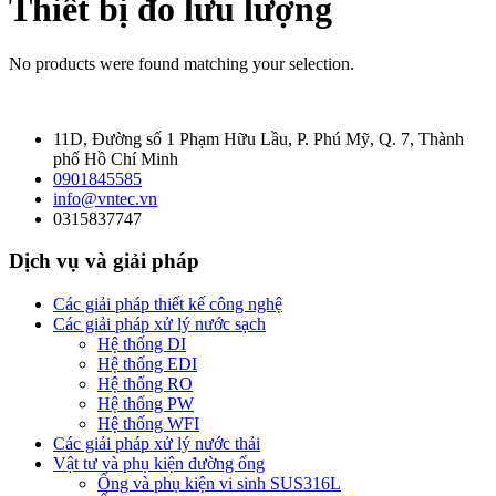
Thiết bị đo lưu lượng
No products were found matching your selection.
11D, Đường số 1 Phạm Hữu Lầu, P. Phú Mỹ, Q. 7, Thành
phố Hồ Chí Minh
0901845585
info@vntec.vn
0315837747
Dịch vụ và giải pháp
Các giải pháp thiết kế công nghệ
Các giải pháp xử lý nước sạch
Hệ thống DI
Hệ thống EDI
Hệ thống RO
Hệ thống PW
Hệ thống WFI
Các giải pháp xử lý nước thải
Vật tư và phụ kiện đường ống
Ống và phụ kiện vi sinh SUS316L