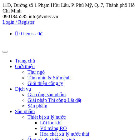
11D, Đường số 1 Phạm Hữu Lầu, P. Phú Mỹ, Q. 7, Thành phố Hồ
Chí Minh
0901845585
info@vntec.vn
Login / Register
0 items
0₫
Trang chủ
Giới thiệu
Thư ngỏ
Tầm nhìn & Sứ mệnh
Giới thiệu công ty
Dịch vụ
Gia công sản phẩm
Giải pháp Thi công-Lắt đặt
Sản phẩm
Sản phẩm
Thiết bị xử lý nước
Lõi lọc khí
Vỏ màng RO
Hóa chất xử lý nước thải
Ống và phụ kiện vi sinh