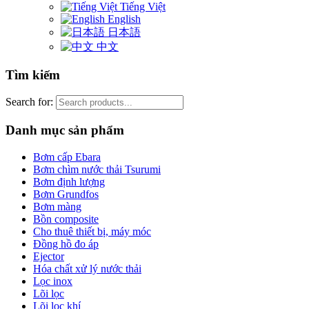
Tiếng Việt
English
日本語
中文
Tìm kiếm
Search for:
Danh mục sản phẩm
Bơm cấp Ebara
Bơm chìm nước thải Tsurumi
Bơm định lượng
Bơm Grundfos
Bơm màng
Bồn composite
Cho thuê thiết bị, máy móc
Đồng hồ đo áp
Ejector
Hóa chất xử lý nước thải
Lọc inox
Lõi lọc
Lõi lọc khí