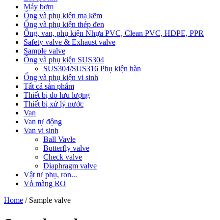
Máy bơm
Ống và phụ kiện mạ kẽm
Ống và phụ kiện thép đen
Ống, van, phụ kiện Nhựa PVC, Clean PVC, HDPE, PPR
Safety valve & Exhaust valve
Sample valve
Ống và phụ kiện SUS304
SUS304/SUS316 Phụ kiện hàn
Ống và phụ kiện vi sinh
Tất cả sản phẩm
Thiết bị đo lưu lượng
Thiết bị xử lý nước
Van
Van tự động
Van vi sinh
Ball Vavle
Butterfly valve
Check valve
Diaphragm valve
Vật tư phụ, ron...
Vỏ màng RO
Home
/ Sample valve