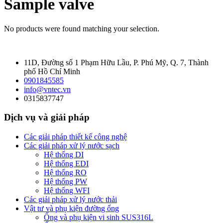
Sample valve
No products were found matching your selection.
11D, Đường số 1 Phạm Hữu Lầu, P. Phú Mỹ, Q. 7, Thành
phố Hồ Chí Minh
0901845585
info@vntec.vn
0315837747
Dịch vụ và giải pháp
Các giải pháp thiết kế công nghệ
Các giải pháp xử lý nước sạch
Hệ thống DI
Hệ thống EDI
Hệ thống RO
Hệ thống PW
Hệ thống WFI
Các giải pháp xử lý nước thải
Vật tư và phụ kiện đường ống
Ống và phụ kiện vi sinh SUS316L