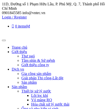
11D, Đường số 1 Phạm Hữu Lầu, P. Phú Mỹ, Q. 7, Thành phố Hồ
Chí Minh
0901845585
info@vntec.vn
Login / Register
0 items
0₫
Trang chủ
Giới thiệu
Thư ngỏ
Tầm nhìn & Sứ mệnh
Giới thiệu công ty
Dịch vụ
Gia công sản phẩm
Giải pháp Thi công-Lắt đặt
Sản phẩm
Sản phẩm
Thiết bị xử lý nước
Lõi lọc khí
Vỏ màng RO
Hóa chất xử lý nước thải
Ống và phụ kiện vi sinh