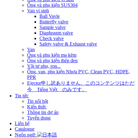
Ống và phụ kiện SUS304
Van vi sinh
Ball Vavle
Butterfly valve
Sample valve
Diaphragm valve
Check valve
Safety valve & Exhaust valve
Van
Ống và phụ kiện mạ kẽm
Ống và phụ kiện thép đen
Vật tư phụ, ron...
Ống, van, phụ kiện Nhựa PVC, Clean PVC, HDPE,
PPR
Ejector
申し訳ありません、このコンテンツはただ
今 Tiếng Việt のみです。
Tin tức
Tin nổi bật
Kiến thức
Thông tin dự án
Tuyển dụng
Liên hệ
Catalogue
Ngôn ngữ: