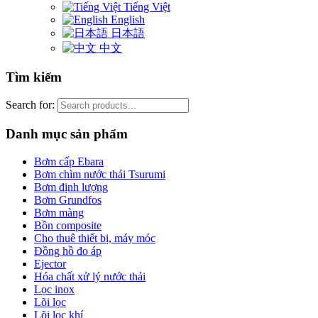
Tiếng Việt
English
日本語
中文
Tìm kiếm
Search for:
Danh mục sản phẩm
Bơm cấp Ebara
Bơm chìm nước thải Tsurumi
Bơm định lượng
Bơm Grundfos
Bơm màng
Bồn composite
Cho thuê thiết bị, máy móc
Đồng hồ đo áp
Ejector
Hóa chất xử lý nước thải
Lọc inox
Lõi lọc
Lõi lọc khí