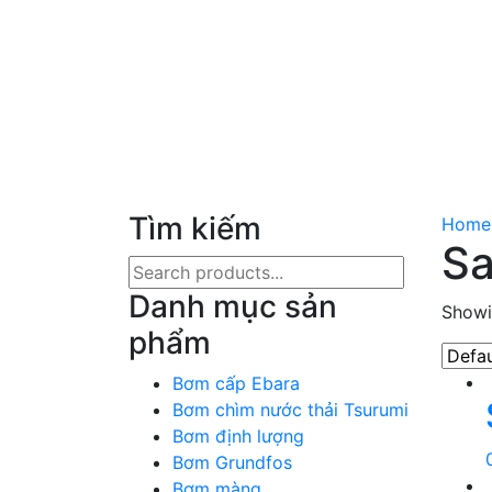
Tìm kiếm
Home
Sa
Search
for:
Danh mục sản
Showin
phẩm
Bơm cấp Ebara
Bơm chìm nước thải Tsurumi
Bơm định lượng
Bơm Grundfos
Bơm màng