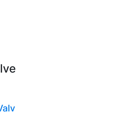
lve
Valv