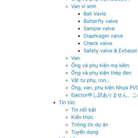
Van vi sinh
Ball Vavle
Butterfly valve
Sample valve
Diaphragm valve
Check valve
Safety valve & Exhaust
Van
Ống và phụ kiện mạ kẽm
Ống và phụ kiện thép đen
Vật tư phụ, ron...
Ống, van, phụ kiện Nhựa PV
Ejector
申し訳ありません、この
Tin tức
Tin nổi bật
Kiến thức
Thông tin dự án
Tuyển dụng