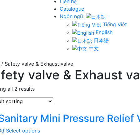
Liên hệ
Catalogue
Ngôn ngữ:
Tiếng Việt
English
日本語
中文
/ Safety valve & Exhaust valve
fety valve & Exhaust va
g all 2 results
Sanitary Mini Pressure Relief 
0
₫
Select options