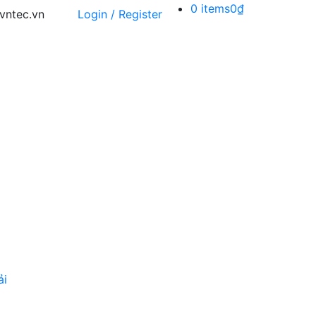
0 items
0₫
vntec.vn
Login / Register
ải