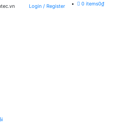
0 items
0₫
tec.vn
Login / Register
ải