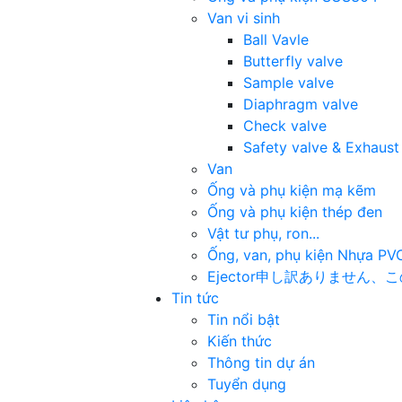
Van vi sinh
Ball Vavle
Butterfly valve
Sample valve
Diaphragm valve
Check valve
Safety valve & Exhaust
Van
Ống và phụ kiện mạ kẽm
Ống và phụ kiện thép đen
Vật tư phụ, ron...
Ống, van, phụ kiện Nhựa PV
Ejector
申し訳ありません、この
Tin tức
Tin nổi bật
Kiến thức
Thông tin dự án
Tuyển dụng