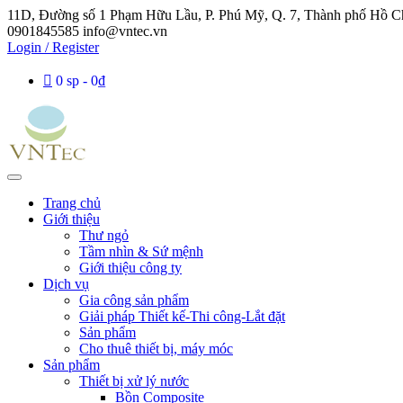
11D, Đường số 1 Phạm Hữu Lầu, P. Phú Mỹ, Q. 7, Thành phố Hồ C
0901845585
info@vntec.vn
Login / Register
0 sp
0₫
Trang chủ
Giới thiệu
Thư ngỏ
Tầm nhìn & Sứ mệnh
Giới thiệu công ty
Dịch vụ
Gia công sản phẩm
Giải pháp Thiết kế-Thi công-Lắt đặt
Sản phẩm
Cho thuê thiết bị, máy móc
Sản phẩm
Thiết bị xử lý nước
Bồn Composite