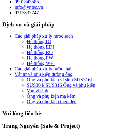
0901845585
info@vntec.vn
0315837747
Dịch vụ và giải pháp
Các giải pháp xử lý nước sạch
Hệ thống DI
Hệ thống EDI
Hệ thống RO
Hệ thống PW
Hệ thống WFI
Các giải pháp xử lý nước thải
Vật tư và phụ kiện đường ống
Ống và phụ kiện vi sinh SUS316L
SUS304/ SUS316 Ống và phụ kiện
Van vi sinh
Ống và phụ kiện mạ kẽm
Ống và phụ kiện thép đen
Vui lòng liên hệ:
Trang Nguyễn (Sale & Project)