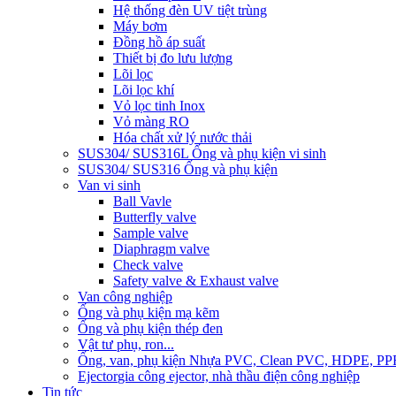
Hệ thống đèn UV tiệt trùng
Máy bơm
Đồng hồ áp suất
Thiết bị đo lưu lượng
Lõi lọc
Lõi lọc khí
Vỏ lọc tinh Inox
Vỏ màng RO
Hóa chất xử lý nước thải
SUS304/ SUS316L Ống và phụ kiện vi sinh
SUS304/ SUS316 Ống và phụ kiện
Van vi sinh
Ball Vavle
Butterfly valve
Sample valve
Diaphragm valve
Check valve
Safety valve & Exhaust valve
Van công nghiệp
Ống và phụ kiện mạ kẽm
Ống và phụ kiện thép đen
Vật tư phụ, ron...
Ống, van, phụ kiện Nhựa PVC, Clean PVC, HDPE, PP
Ejector
gia công ejector, nhà thầu điện công nghiệp
Tin tức