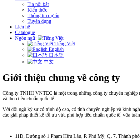
Tin nổi bật
Kiến thức
Thông tin dự án
Tuyển dụng
Liên hệ
Catalogue
Ngôn ngữ:
Tiếng Việt
English
日本語
中文
Giới thiệu chung về công ty
Công ty TNHH VNTEC là một trong những công ty chuyên nghiệp nhất 
và theo tiêu chuẩn quốc tế.
Với đội ngũ kỹ sư có trình độ cao, có tính chuyên nghiệp và kinh 
các giải pháp thiết kế tối ưu vừa phù hợp tiêu chuẩn quốc tế, vừa tuân
11D, Đường số 1 Phạm Hữu Lầu, P. Phú Mỹ, Q. 7, Thành ph