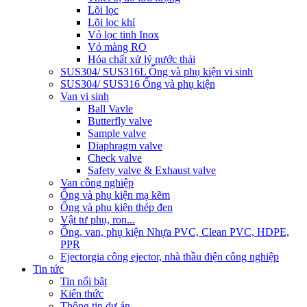
Lõi lọc
Lõi lọc khí
Vỏ lọc tinh Inox
Vỏ màng RO
Hóa chất xử lý nước thải
SUS304/ SUS316L Ống và phụ kiện vi sinh
SUS304/ SUS316 Ống và phụ kiện
Van vi sinh
Ball Vavle
Butterfly valve
Sample valve
Diaphragm valve
Check valve
Safety valve & Exhaust valve
Van công nghiệp
Ống và phụ kiện mạ kẽm
Ống và phụ kiện thép đen
Vật tư phụ, ron...
Ống, van, phụ kiện Nhựa PVC, Clean PVC, HDPE,
PPR
Ejector
gia công ejector, nhà thầu điện công nghiệp
Tin tức
Tin nổi bật
Kiến thức
Thông tin dự án