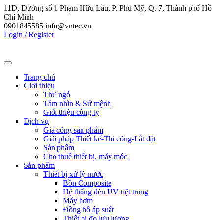
11D, Đường số 1 Phạm Hữu Lầu, P. Phú Mỹ, Q. 7, Thành phố Hồ
Chí Minh
0901845585
info@vntec.vn
Login / Register
Trang chủ
Giới thiệu
Thư ngỏ
Tầm nhìn & Sứ mệnh
Giới thiệu công ty
Dịch vụ
Gia công sản phẩm
Giải pháp Thiết kế-Thi công-Lắt đặt
Sản phẩm
Cho thuê thiết bị, máy móc
Sản phẩm
Thiết bị xử lý nước
Bồn Composite
Hệ thống đèn UV tiệt trùng
Máy bơm
Đồng hồ áp suất
Thiết bị đo lưu lượng