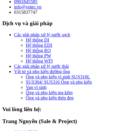
0901845585
info@vntec.vn
0315837747
Dịch vụ và giải pháp
Các giải pháp xử lý nước sạch
Hệ thống DI
Hệ thống EDI
Hệ thống RO
Hệ thống PW
Hệ thống WFI
Các giải pháp xử lý nước thải
Vật tư và phụ kiện đường ống
Ống và phụ kiện vi sinh SUS316L
SUS304/ SUS316 Ống và phụ kiện
Van vi sinh
Ống và phụ kiện mạ kẽm
Ống và phụ kiện thép đen
Vui lòng liên hệ:
Trang Nguyễn (Sale & Project)